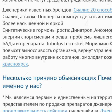
Дженерики известных брендов:
Сиалис 20 спосо
Сиалис, а также Попперсы помогут сделать инти
более насыщенной и яркой
Синтетические гормоны роста
: Динатроп, Ансомо
энергии спортсменам и решат проблемы лишнего
БАДы и препараты:
Tribulus terrestris, Мориамин
повысят выносливость организма, вернут утрачен
работу многих внутренних органов, омолодят кожу
красноярск
.
Несколько причино объясняющих Поче
именно у нас?
* Мы являемся первым и единственным на терри
представителем по продаже препаратов дженер
продолжительность действия
, силденафила
,
Джен