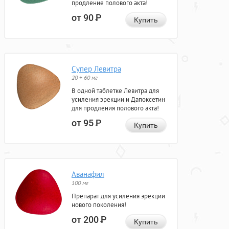
продление полового акта!
от 90
Р
Купить
Супер Левитра
20 + 60 мг
В одной таблетке Левитра для
усиления эрекции и Дапоксетин
для продления полового акта!
от 95
Р
Купить
Аванафил
100 мг
Препарат для усиления эрекции
нового поколения!
от 200
Р
Купить