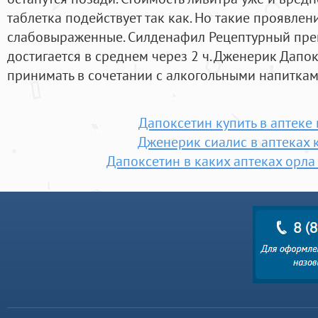
таблетка подействует так как. Но такие проявле
слабовыраженные. Силденафил Рецептурный пре
достигается в среднем через 2 ч. Дженерик Дапо
принимать в сочетании с алкогольными напиткам
Дапоксетин купить в аптеке
Дженерик сиалис в аптеках
Дапоксетин в каких аптеках орла