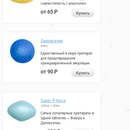
совместимость с алкоголем.
от 65
Р
Купить
Дапоксетин
60мг
Единственный в мире препарат
для предотвращения
преждевременной эякуляции.
от 90
Р
Купить
Super P-force
100мг + 60мг
Самые популярные препараты в
одной таблетке — Виагра и
Дапоксетин.