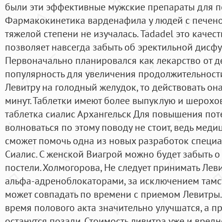
были эти эффективные мужские препараты для п
Фармакокинетика варденафила у людей с печен
тяжелой степени не изучалась. Tadadel это качес
позволяет навсегда забыть об эректильной дисф
Первоначально планировался как лекарство от д
популярность для увеличения продолжительности
Левитру на голодный желудок, то действовать она
минут. Таблетки имеют более выпуклую и шерохо
таблетка сиалис Архангельск Для повышения пот
волноваться по этому поводу не стоит, ведь меди
сможет помочь одна из новых разработок специа
Сиалис. С женской Виагрой можно будет забыть о
постели. Холмогорова, Не следует принимать Леви
альфа-адреноблокаторами, за исключением тамс
может совпадать по времени с приемом Левитры
время полового акта значительно улучшатся, а 
останутся позади. Стоимость ливитра уже и вредн