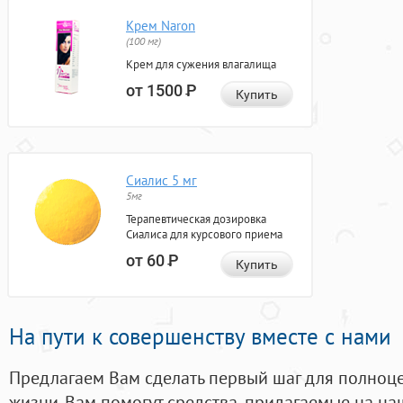
Крем Naron
(100 мг)
Крем для сужения влагалища
от 1500
Р
Купить
Сиалис 5 мг
5мг
Терапевтическая дозировка
Сиалиса для курсового приема
от 60
Р
Купить
На пути к совершенству вместе с нами
Предлагаем Вам сделать первый шаг для полноц
жизни. Вам помогут средства, придагаемые на на