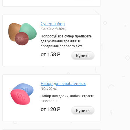
Супер набор
(2х160мг, 4х80мг)
Попробуй все супер препараты
для усиления эрекции и
продления полового акта!
от 158
Р
Купить
Набор для влюбленных
(10х100 мг)
Набор для двоих, добавь страсти
в постель!
от 120
Р
Купить