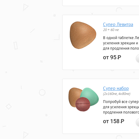
Супер Левитра
20 + 60 мг
В одной таблетке Л
усиления эрекции и
для продления поло
от 95
Р
Супер набор
(2х160мг, 4х80мг)
Попробуй все супер
для усиления эрекц
продления полового
от 158
Р