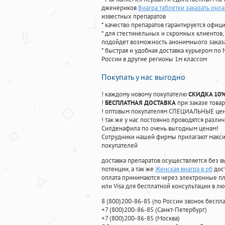
дженериков
Виагра таблетки заказать онл
известных препаратов
* качество препаратов гарантируется офи
* для стестинельных и скромных клиентов,
подойдет возможность анонимныого заказа
* быстрая и удобная доставка курьером по 
России в другие регионы 1м классом
Покупать у нас выгодно
! каждому новому покупателю
СКИДКА 10
!
БЕСПЛАТНАЯ ДОСТАВКА
при заказе товар
! оптовым покупателям СПЕЦИАЛЬНЫЕ цены
! так же у нас постоянно проводятся раз
Силденафила по очень выгодным ценам!
Cотрудники нашей фирмы прилагают макси
покупателей
доставка препаратов осуществляется без в
потенции, а так же
Женская виагра в рб
дос
оплата принимаются через электронные пл
или Visa для бесплатной консультации в л
8
(800
)200-86-85
(
по России звонок беспла
+7
(800
)200-86-85
(
Санкт-Петербург)
+7
(800
)200-86-85
(
Москва)