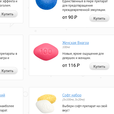
е эффекта и
Единственный в мире препарат
коголем.
для предотвращения
преждевременной эякуляции.
Купить
от 90
Р
Купить
Женская Виагра
100мг
препараты в
Новые, яркие ощущения для
агра и
девушек и женщин.
от 116
Р
Купить
Купить
кий
Софт набор
(3x100мг, 3x20мг)
 наиболее
Выбери софт-препарат на свой
арат.
вкус!