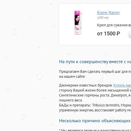
Крем Naron
(100 мг)
Крем для сужения в
от 1500
Р
На пути к совершенству вместе с 
Предлагаем Вам сделать первый шаг для п
на нашем сайте:
Дженерики известных брендов:
Купить Ав
сторону Вашей жизни более насыщенной 
Синтетические гормоны роста
: Динатроп, 
лишнего веса
БАДы и препараты:
Tribulus terrestris, М
утраченную энергию, восстановят работу мн
Несколько причино объясняющих 
* Мы являемся первым и единственным на 