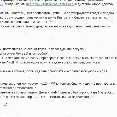
айн
, силденафила
,
Левитра и импаза совместимость
и дистрибьютором других
циальным поставщиком препаратов и успешно подтверждается годами продаж
 которым трудно произнести название Виагра или Сиалис в аптеке вслух,
 любого препаратан на нашем сайте!
Москве и в Санкт-Петербурге, так же возможна доставка препаратов почтой
%
- постоянная дисконтная карта на последующие покупки
а на сумму более 5 тысяч рублей
 на мелкооптовые партии препарата с возможностью выписки товарного чек
личные АКЦИИ позволяющие покупать дженерики Левитры, Сиалиса и
мальные усилия, чтобы сделать приобретение препаратов удобным для
ыходных дней круглосуточно. Для VIP клиентов: Сиалис и другие препараты дл
тавляются круглосуточно
атежные системы Яндекс Деньги, Web Money и с банковских карт Master Card
юбое время можно обратиться
»
по многоканальным телефонам:
тный),