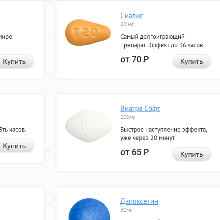
Сиалис
20 мг
мире
Самый долгоиграющий
препарат. Эффект до 36 часов.
от 70
Р
Купить
Купить
Виагра Софт
100мг
ть часов.
Быстрое наступление эффекта,
уже через 20 минут.
Купить
от 65
Р
Купить
Дапоксетин
60мг