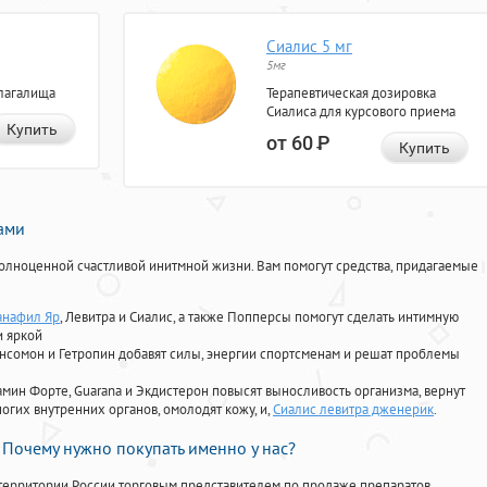
Сиалис 5 мг
5мг
лагалища
Терапевтическая дозировка
Сиалиса для курсового приема
Купить
от 60
Р
Купить
нами
олноценной счастливой инитмной жизни. Вам помогут средства, придагаемые
анафил Яр
, Левитра и Сиалис, а также Попперсы помогут сделать интимную
и яркой
Ансомон и Гетропин добавят силы, энергии спортсменам и решат проблемы
ориамин Форте, Guarana и Экдистерон повысят выносливость организма, вернут
огих внутренних органов, омолодят кожу, и,
Сиалис левитра дженерик
.
Почему нужно покупать именно у нас?
территории России торговым представителем по продаже препаратов