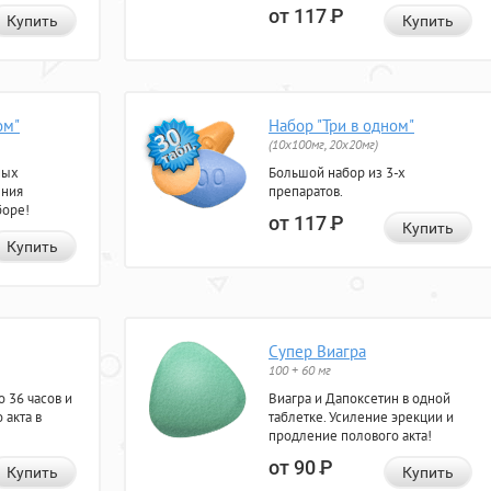
от 117
Р
Купить
Купить
ом"
Набор "Три в одном"
(10x100мг, 20x20мг)
ных
Большой набор из 3-х
ения
препаратов.
боре!
от 117
Р
Купить
Купить
Супер Виагра
100 + 60 мг
 36 часов и
Виагра и Дапоксетин в одной
 акта в
таблетке. Усиление эрекции и
продление полового акта!
от 90
Р
Купить
Купить