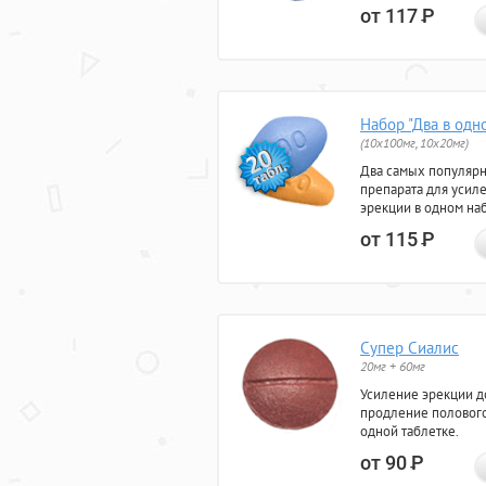
от 117
Р
Набор "Два в одн
(10x100мг, 10x20мг)
Два самых популяр
препарата для усил
эрекции в одном на
от 115
Р
Супер Сиалис
20мг + 60мг
Усиление эрекции до
продление полового
одной таблетке.
от 90
Р