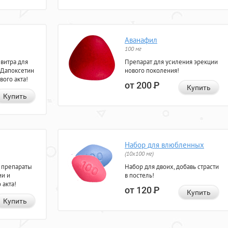
Аванафил
100 мг
евитра для
Препарат для усиления эрекции
 Дапоксетин
нового поколения!
вого акта!
от 200
Р
Купить
Купить
Набор для влюбленных
(10х100 мг)
 препараты
Набор для двоих, добавь страсти
ии и
в постель!
 акта!
от 120
Р
Купить
Купить