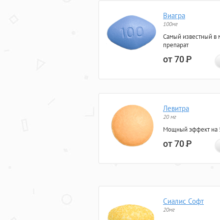
Виагра
100мг
Самый известный в 
препарат
от 70
Р
Левитра
20 мг
Мощный эффект на 5
от 70
Р
Сиалис Софт
20мг