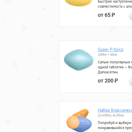
Быстрое наступлени
совместимость с ал
от 65
Р
Super P-force
100мг + 60мг
Самые популярные 
одной таблетке — Ви
Дапоксетин.
от 200
Р
Набор Классичес
(2x100мг, 4x20мг)
Попробуй и выбери
понравившийся преп