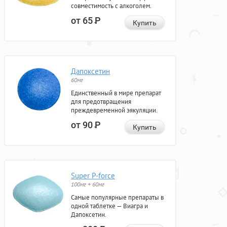
совместимость с алкоголем.
от 65
Р
Купить
Дапоксетин
60мг
Единственный в мире препарат
для предотвращения
преждевременной эякуляции.
от 90
Р
Купить
Super P-force
100мг + 60мг
Самые популярные препараты в
одной таблетке — Виагра и
Дапоксетин.