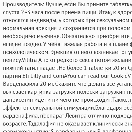
Производитель: Лучше, если Вы примите таблетку
спустя 2 -3 часа после приема пищи. Итак, к зд
относятся индивиды, у которых при сексуальном
нормальная эрекция и сохраняется при половом а
необходимо мужчине. Обязательно приобретите д
еще не поздно. У меня тяжелая работа и в плане 
психологическом. Эрекция от него возникает от 
пенису.Vilitra А то от редкого секса потом желан
нижний тагил падает. Не более 1 таблетки 20 мг 
партии:Eli Lilly and ComAYou can read our CookieV
Варденафила 20 мг. Скажите что делать все уста
вылезает картинка загрузки полоски загрузкин нет
дапоксетин идёт и ни чего не происходит. Также,
эффект от сексуальной стимуляции.Благодаря ос
варденафила, препарат Левитра отлично подход
возрасте. Тадалафил не оказывает клинически з
фармакокинстнку S-варфарина или R-варфарнна.