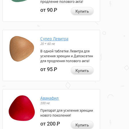
продление полового акта!
от 90
Р
Купить
Супер Левитра
20 + 60 мг
В одной таблетке Левитра для
усиления эрекции и Дапоксетин
для продления полового акта!
от 95
Р
Купить
Аванафил
100 мг
Препарат для усиления эрекции
нового поколения!
от 200
Р
Купить