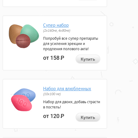
Супер набор
(2х160мг, 4х80мг)
Попробуй все супер препараты
для усиления эрекции и
продления полового акта!
от 158
Р
Купить
Набор для влюбленных
(10х100 мг)
Набор для двоих, добавь страсти
в постель!
от 120
Р
Купить