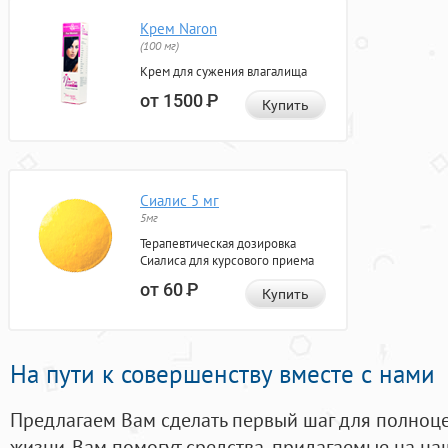
Крем Naron
(100 мг)
Крем для сужения влагалища
от 1500
Р
Купить
Сиалис 5 мг
5мг
Терапевтическая дозировка
Сиалиса для курсового приема
от 60
Р
Купить
На пути к совершенству вместе с нами
Предлагаем Вам сделать первый шаг для полноц
жизни. Вам помогут средства, придагаемые на на