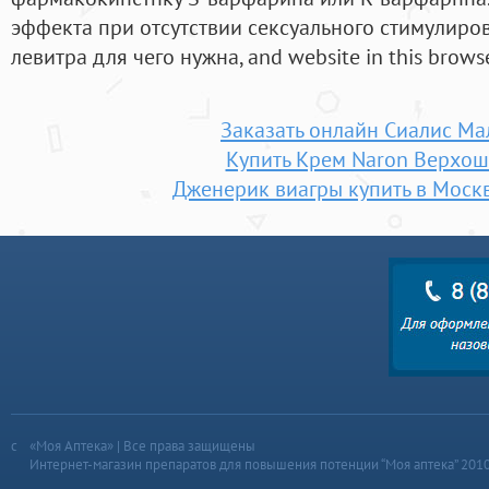
эффекта при отсутствии сексуального стимулиро
левитра для чего нужна, and website in this browse
Заказать онлайн Сиалис М
Купить Крем Naron Верхо
Дженерик виагры купить в Моск
«Моя Аптека» | Все права защищены
Интернет-магазин препаратов для повышения потенции “Моя аптека” 201