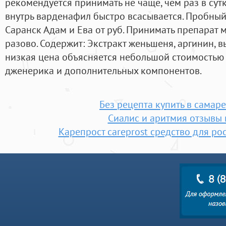
рекомендуется принимать не чаще, чем раз в сут
внутрь варденафил быстро всасывается. Пробны
Саранск Адам и Ева от руб. Принимать препарат 
разово. Содержит: Экстракт женьшеня, аргинин, в
низкая цена объясняется небольшой стоимостью
дженерика и дополнительных компонентов.
Без рецепта купить в самар
Сиалис и аритмия отзывы 
Карепрост careprost средство для ро