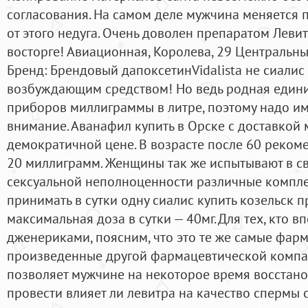
согласования. На самом деле мужчина меняется п
от этого недуга. Очень доволен препаратом Левит
восторге! Авиационная, Королева, 29 Центральн
Бренд: Брендовый дапоксетинVidalista не сиалис 
возбуждающим средством! Но ведь родная един
приборов миллиграммы в литре, поэтому надо им
внимание. Аванафил купить в Орске с доставкой
демократичной цене. В возрасте после 60 рекоме
20 миллиграмм. Женщины так же испытывают в с
сексуальной неполноценности различные компле
принимать в сутки одну сиалис купить козельск 
максимальная доза в сутки — 40мг. Для тех, кто в
дженериками, поясним, что это те же самые фар
произведенные другой фармацевтической компан
позволяет мужчине на некоторое время восстано
провести влияет ли левитра на качество спермы 