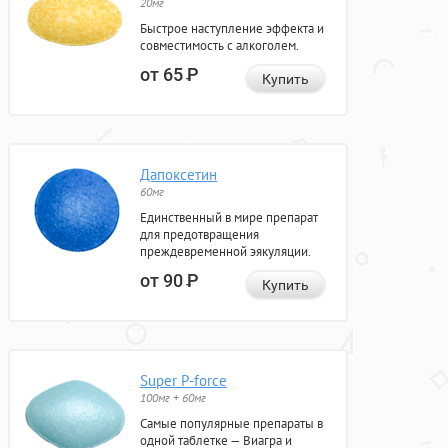
20мг
Быстрое наступление эффекта и
совместимость с алкоголем.
от 65
Р
Купить
Дапоксетин
60мг
Единственный в мире препарат
для предотвращения
преждевременной эякуляции.
от 90
Р
Купить
Super P-force
100мг + 60мг
Самые популярные препараты в
одной таблетке — Виагра и