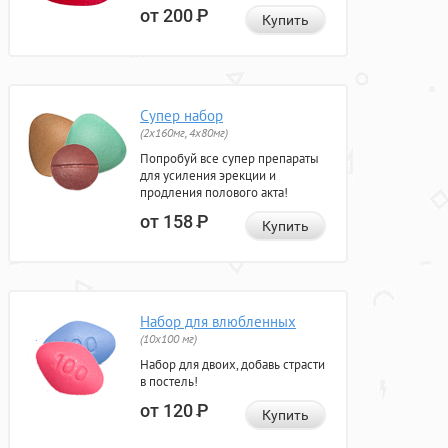
от 200
Р
Купить
Супер набор
(2х160мг, 4х80мг)
Попробуй все супер препараты
для усиления эрекции и
продления полового акта!
от 158
Р
Купить
Набор для влюбленных
(10х100 мг)
Набор для двоих, добавь страсти
в постель!
от 120
Р
Купить