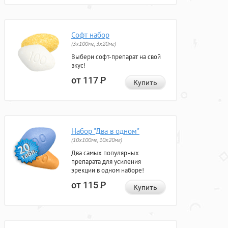
Софт набор
(3x100мг, 3x20мг)
Выбери софт-препарат на свой
вкус!
от 117
Р
Купить
Набор "Два в одном"
(10x100мг, 10x20мг)
Два самых популярных
препарата для усиления
эрекции в одном наборе!
от 115
Р
Купить