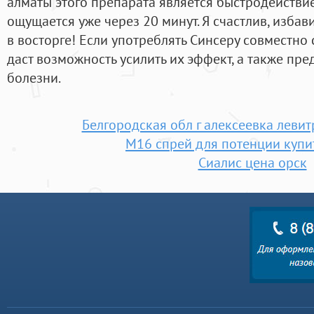
алматы этого препарата является быстродействие
ощущается уже через 20 минут. Я счастлив, избав
в восторге! Если употреблять Синсеру совместно 
даст возможность усилить их эффект, а также пр
болезни.
Белгородская обл г алексеевка леви
М16 спрей для потенции купит
Сиалис цена орск