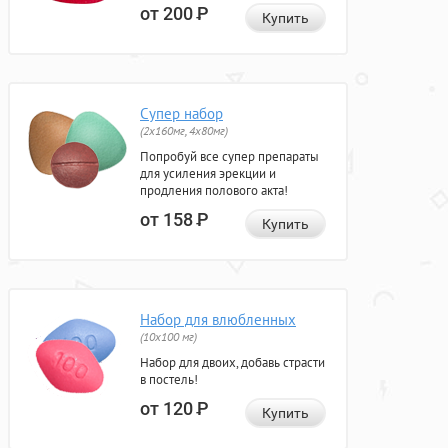
от 200
Р
Купить
Супер набор
(2х160мг, 4х80мг)
Попробуй все супер препараты
для усиления эрекции и
продления полового акта!
от 158
Р
Купить
Набор для влюбленных
(10х100 мг)
Набор для двоих, добавь страсти
в постель!
от 120
Р
Купить