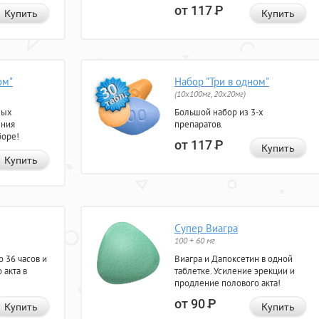
от 117
Р
Купить
Купить
ом"
Набор "Три в одном"
(10x100мг, 20x20мг)
ных
Большой набор из 3-х
ения
препаратов.
боре!
от 117
Р
Купить
Купить
Супер Виагра
100 + 60 мг
 36 часов и
Виагра и Дапоксетин в одной
 акта в
таблетке. Усиление эрекции и
продление полового акта!
от 90
Р
Купить
Купить