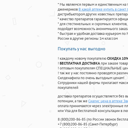
* Мы являемся первым и единственным на 
дженериков
В какой аптеке купить в санкт
дистрибьютором других известных препар
* качество препаратов гарантируется офи
* для стестинельных и скромных клиентов,
подойдет возможность анонимныого заказа
* быстрая и удобная доставка курьером по 
России в другие регионы 1м классом
Покупать у нас выгодно
! каждому новому покупателю
СКИДКА 10
!
БЕСПЛАТНАЯ ДОСТАВКА
при заказе товар
! оптовым покупателям СПЕЦИАЛЬНЫЕ цены
! так же у нас постоянно проводятся раз
Силденафила по очень выгодным ценам!
Cотрудники нашей фирмы прилагают макси
покупателей
доставка препаратов осуществляется без в
потенции, а так же
Сиалис цена в аптеке З
оплата принимаются через электронные пл
или Visa для бесплатной консультации в л
8
(800
)200-86-85
(
по России звонок беспла
+7
(800
)200-86-85
(
Санкт-Петербург)