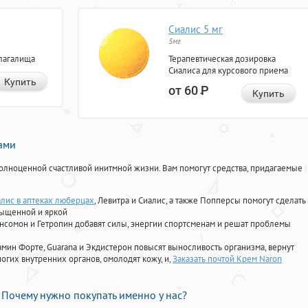
Сиалис 5 мг
5мг
лагалища
Терапевтическая дозировка
Сиалиса для курсового приема
Купить
от 60
Р
Купить
нами
олноценной счастливой инитмной жизни. Вам помогут средства, придагаемые
алис в аптеках люберцах
, Левитра и Сиалис, а также Попперсы помогут сделать
сыщенной и яркой
Ансомон и Гетропин добавят силы, энергии спортсменам и решат проблемы
ориамин Форте, Guarana и Экдистерон повысят выносливость организма, вернут
огих внутренних органов, омолодят кожу, и,
Заказать почтой Крем Naron
Почему нужно покупать именно у нас?