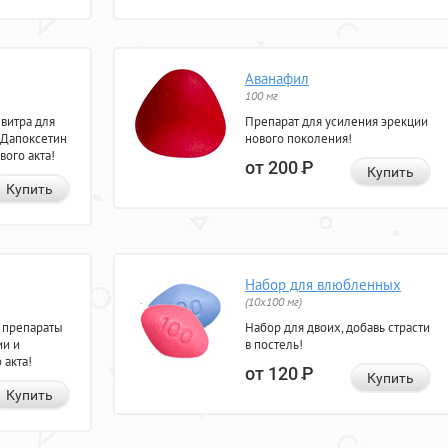
Аванафил
100 мг
евитра для
Препарат для усиления эрекции
 Дапоксетин
нового поколения!
вого акта!
от 200
Р
Купить
Купить
Набор для влюбленных
(10х100 мг)
 препараты
Набор для двоих, добавь страсти
ии и
в постель!
 акта!
от 120
Р
Купить
Купить