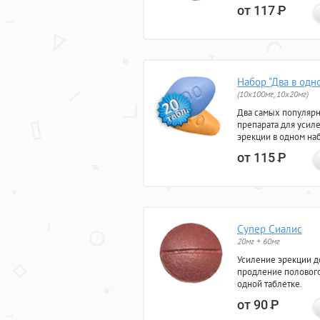
от 117
Р
Набор "Два в одн
(10x100мг, 10x20мг)
Два самых популяр
препарата для усил
эрекции в одном на
от 115
Р
Супер Сиалис
20мг + 60мг
Усиление эрекции до
продление полового
одной таблетке.
от 90
Р