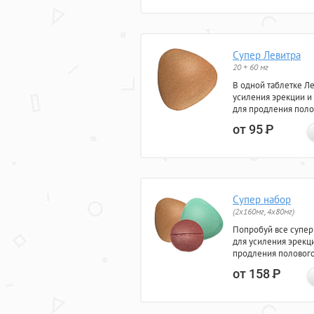
Супер Левитра
20 + 60 мг
В одной таблетке Л
усиления эрекции и
для продления поло
от 95
Р
Супер набор
(2х160мг, 4х80мг)
Попробуй все супер
для усиления эрекц
продления полового
от 158
Р