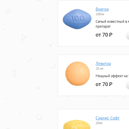
Виагра
100мг
Самый известный в 
препарат
от 70
Р
Левитра
20 мг
Мощный эффект на 5
от 70
Р
Сиалис Софт
20мг