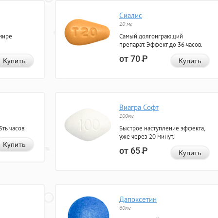
Сиалис
20 мг
мире
Самый долгоиграющий
препарат. Эффект до 36 часов.
от 70
Р
Купить
Купить
Виагра Софт
100мг
ть часов.
Быстрое наступление эффекта,
уже через 20 минут.
Купить
от 65
Р
Купить
Дапоксетин
60мг