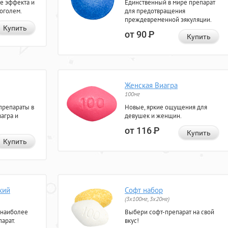
е эффекта и
Единственный в мире препарат
коголем.
для предотвращения
преждевременной эякуляции.
Купить
от 90
Р
Купить
Женская Виагра
100мг
препараты в
Новые, яркие ощущения для
агра и
девушек и женщин.
от 116
Р
Купить
Купить
кий
Софт набор
(3x100мг, 3x20мг)
 наиболее
Выбери софт-препарат на свой
арат.
вкус!