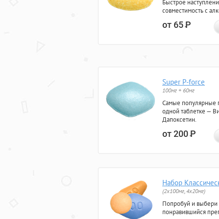
Быстрое наступлени
совместимость с ал
от 65
Р
Super P-force
100мг + 60мг
Самые популярные 
одной таблетке — Ви
Дапоксетин.
от 200
Р
Набор Классичес
(2x100мг, 4x20мг)
Попробуй и выбери
понравившийся преп