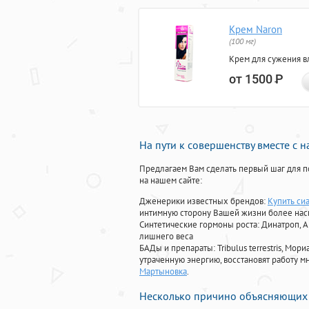
Крем Naron
(100 мг)
Крем для сужения в
от 1500
Р
На пути к совершенству вместе с 
Предлагаем Вам сделать первый шаг для п
на нашем сайте:
Дженерики известных брендов:
Купить си
интимную сторону Вашей жизни более на
Синтетические гормоны роста
: Динатроп, 
лишнего веса
БАДы и препараты:
Tribulus terrestris, М
утраченную энергию, восстановят работу мн
Мартыновка
.
Несколько причино объясняющих 