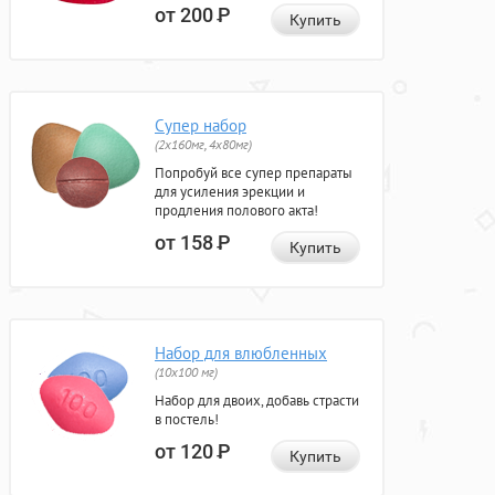
от 200
Р
Купить
Супер набор
(2х160мг, 4х80мг)
Попробуй все супер препараты
для усиления эрекции и
продления полового акта!
от 158
Р
Купить
Набор для влюбленных
(10х100 мг)
Набор для двоих, добавь страсти
в постель!
от 120
Р
Купить