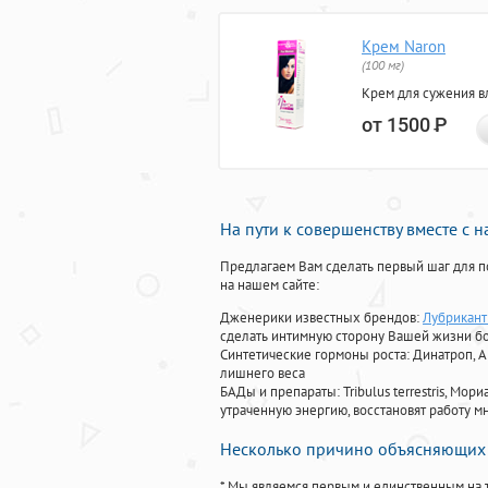
Крем Naron
(100 мг)
Крем для сужения в
от 1500
Р
На пути к совершенству вместе с 
Предлагаем Вам сделать первый шаг для п
на нашем сайте:
Дженерики известных брендов:
Лубриканты
сделать интимную сторону Вашей жизни б
Синтетические гормоны роста
: Динатроп, 
лишнего веса
БАДы и препараты:
Tribulus terrestris, М
утраченную энергию, восстановят работу мн
Несколько причино объясняющих 
* Мы являемся первым и единственным на 