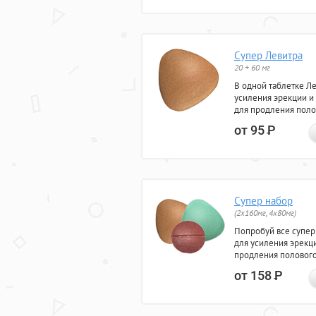
Супер Левитра
20 + 60 мг
В одной таблетке Л
усиления эрекции и
для продления поло
от 95
Р
Супер набор
(2х160мг, 4х80мг)
Попробуй все супер
для усиления эрекц
продления полового
от 158
Р