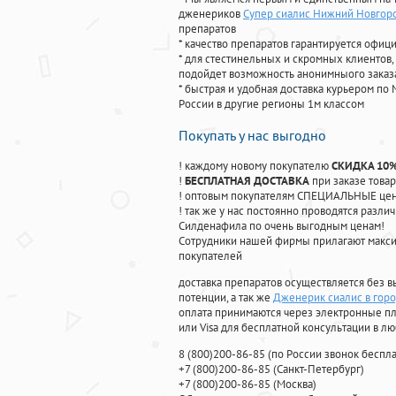
дженериков
Супер сиалис Нижний Новгор
препаратов
* качество препаратов гарантируется офи
* для стестинельных и скромных клиентов,
подойдет возможность анонимныого заказа
* быстрая и удобная доставка курьером по 
России в другие регионы 1м классом
Покупать у нас выгодно
! каждому новому покупателю
СКИДКА 10
!
БЕСПЛАТНАЯ ДОСТАВКА
при заказе товар
! оптовым покупателям СПЕЦИАЛЬНЫЕ цены
! так же у нас постоянно проводятся раз
Силденафила по очень выгодным ценам!
Cотрудники нашей фирмы прилагают макси
покупателей
доставка препаратов осуществляется без в
потенции, а так же
Дженерик сиалис в гор
оплата принимаются через электронные пл
или Visa для бесплатной консультации в л
8
(800
)200-86-85
(
по России звонок беспла
+7
(800
)200-86-85
(
Санкт-Петербург)
+7
(800
)200-86-85
(
Москва)