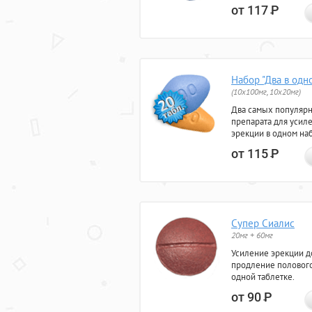
от 117
Р
Набор "Два в одн
(10x100мг, 10x20мг)
Два самых популяр
препарата для усил
эрекции в одном на
от 115
Р
Супер Сиалис
20мг + 60мг
Усиление эрекции до
продление полового
одной таблетке.
от 90
Р