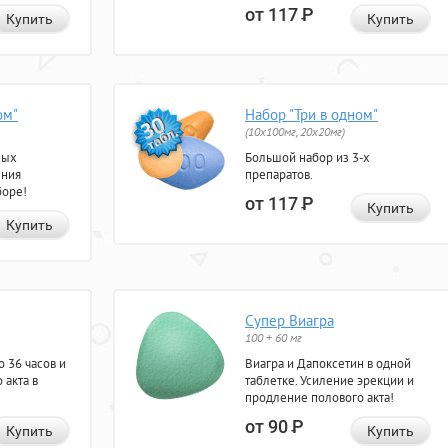
от 117
Р
Купить
Купить
ом"
Набор "Три в одном"
(10x100мг, 20x20мг)
ных
Большой набор из 3-х
ения
препаратов.
боре!
от 117
Р
Купить
Купить
Супер Виагра
100 + 60 мг
 36 часов и
Виагра и Дапоксетин в одной
 акта в
таблетке. Усиление эрекции и
продление полового акта!
от 90
Р
Купить
Купить