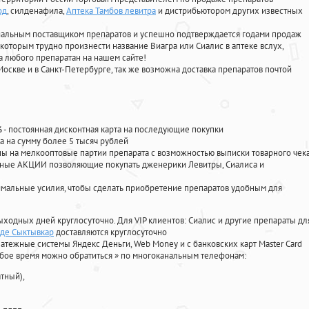
од
, силденафила
,
Аптека Тамбов левитра
и дистрибьютором других известных
циальным поставщиком препаратов и успешно подтверждается годами продаж
 которым трудно произнести название Виагра или Сиалис в аптеке вслух,
 любого препаратан на нашем сайте!
Москве и в Санкт-Петербурге, так же возможна доставка препаратов почтой
%
- постоянная дисконтная карта на последующие покупки
а на сумму более 5 тысяч рублей
 на мелкооптовые партии препарата с возможностью выписки товарного чек
личные АКЦИИ позволяющие покупать дженерики Левитры, Сиалиса и
мальные усилия, чтобы сделать приобретение препаратов удобным для
ыходных дней круглосуточно. Для VIP клиентов: Сиалис и другие препараты дл
оде Сыктывкар
доставляются круглосуточно
атежные системы Яндекс Деньги, Web Money и с банковских карт Master Card
юбое время можно обратиться
»
по многоканальным телефонам:
тный),