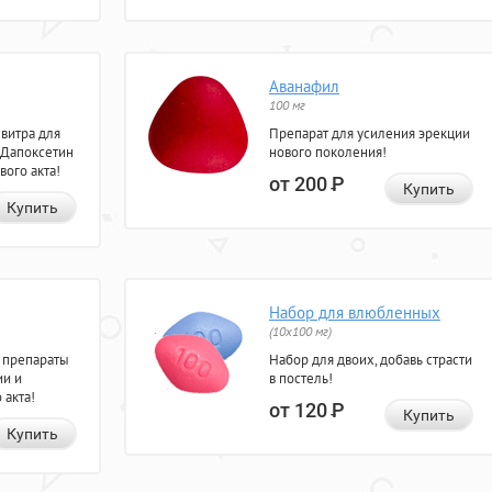
Аванафил
100 мг
евитра для
Препарат для усиления эрекции
 Дапоксетин
нового поколения!
вого акта!
от 200
Р
Купить
Купить
Набор для влюбленных
(10х100 мг)
 препараты
Набор для двоих, добавь страсти
ии и
в постель!
 акта!
от 120
Р
Купить
Купить