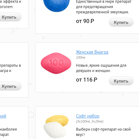
е эффекта и
Единственный в мире препарат
коголем.
для предотвращения
преждевременной эякуляции.
Купить
от 90
Р
Купить
Женская Виагра
100мг
препараты в
Новые, яркие ощущения для
агра и
девушек и женщин.
от 116
Р
Купить
Купить
кий
Софт набор
(3x100мг, 3x20мг)
 наиболее
Выбери софт-препарат на свой
арат.
вкус!