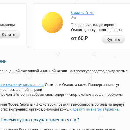
Сиалис 5 мг
5мг
лагалища
Терапевтическая дозировка
Сиалиса для курсового приема
Купить
от 60
Р
Купить
нами
олноценной счастливой инитмной жизни. Вам помогут средства, придагаемые
 и смазки купить в аптеке
, Левитра и Сиалис, а также Попперсы помогут
олее насыщенной и яркой
Ансомон и Гетропин добавят силы, энергии спортсменам и решат проблемы
ориамин Форте, Guarana и Экдистерон повысят выносливость организма, вернут
огих внутренних органов, омолодят кожу, и,
Где купить виагру в брянске
.
Почему нужно покупать именно у нас?
территории России торговым представителем по продаже препаратов