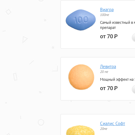
Виагра
100мг
Самый известный в 
препарат
от 70
Р
Левитра
20 мг
Мощный эффект на 5
от 70
Р
Сиалис Софт
20мг