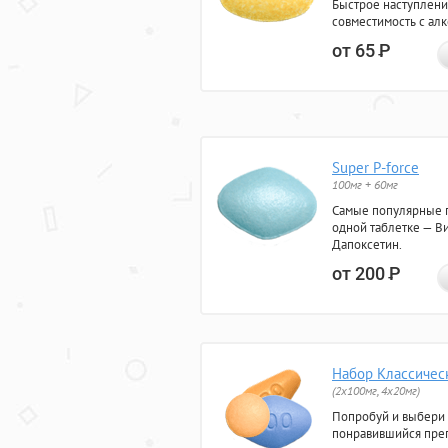
Быстрое наступлени
совместимость с ал
от 65
Р
Super P-force
100мг + 60мг
Самые популярные 
одной таблетке — Ви
Дапоксетин.
от 200
Р
Набор Классичес
(2x100мг, 4x20мг)
Попробуй и выбери
понравившийся преп