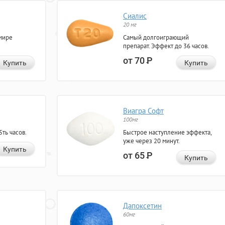
Сиалис
20 мг
мире
Самый долгоиграющий
препарат. Эффект до 36 часов.
от 70
Р
Купить
Купить
Виагра Софт
100мг
ть часов.
Быстрое наступление эффекта,
уже через 20 минут.
Купить
от 65
Р
Купить
Дапоксетин
60мг