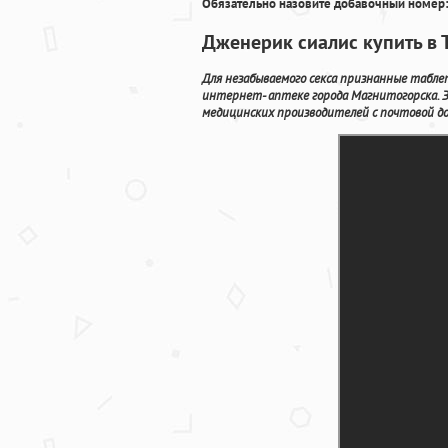
Обязательно назовите добавочный номер:
Дженерик сиалис купить в 
Для незабываемого секса признанные табле
интернет- аптеке города Магнитогорска. З
медицинских производителей с почтовой д