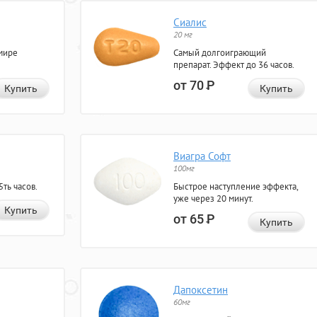
Сиалис
20 мг
мире
Самый долгоиграющий
препарат. Эффект до 36 часов.
от 70
Р
Купить
Купить
Виагра Софт
100мг
ть часов.
Быстрое наступление эффекта,
уже через 20 минут.
Купить
от 65
Р
Купить
Дапоксетин
60мг