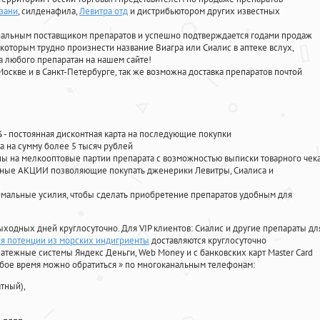
азани
, силденафила
,
Левитра отд
и дистрибьютором других известных
циальным поставщиком препаратов и успешно подтверждается годами продаж
 которым трудно произнести название Виагра или Сиалис в аптеке вслух,
 любого препаратан на нашем сайте!
Москве и в Санкт-Петербурге, так же возможна доставка препаратов почтой
%
- постоянная дисконтная карта на последующие покупки
а на сумму более 5 тысяч рублей
 на мелкооптовые партии препарата с возможностью выписки товарного чек
личные АКЦИИ позволяющие покупать дженерики Левитры, Сиалиса и
мальные усилия, чтобы сделать приобретение препаратов удобным для
ыходных дней круглосуточно. Для VIP клиентов: Сиалис и другие препараты дл
ия потенции из морских индигриенты
доставляются круглосуточно
атежные системы Яндекс Деньги, Web Money и с банковских карт Master Card
юбое время можно обратиться
»
по многоканальным телефонам:
тный),