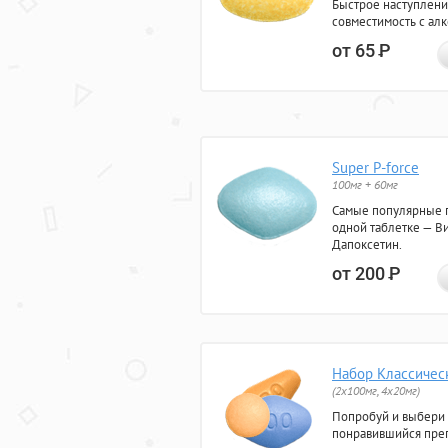
Быстрое наступлени
совместимость с ал
от 65
Р
Super P-force
100мг + 60мг
Самые популярные 
одной таблетке — Ви
Дапоксетин.
от 200
Р
Набор Классичес
(2x100мг, 4x20мг)
Попробуй и выбери
понравившийся преп