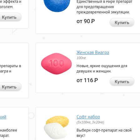
е эффекта и
Единственный в мире препарат
коголем.
для предотвращения
преждевременной эякуляции.
Купить
от 90
Р
Купить
Женская Виагра
100мг
препараты в
Новые, яркие ощущения для
агра и
девушек и женщин.
от 116
Р
Купить
Купить
кий
Софт набор
(3x100мг, 3x20мг)
 наиболее
Выбери софт-препарат на свой
арат.
вкус!