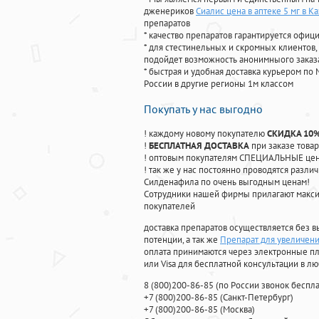
дженериков
Сиалис цена в аптеке 5 мг в К
препаратов
* качество препаратов гарантируется офи
* для стестинельных и скромных клиентов,
подойдет возможность анонимныого заказа
* быстрая и удобная доставка курьером по 
России в другие регионы 1м классом
Покупать у нас выгодно
! каждому новому покупателю
СКИДКА 10
!
БЕСПЛАТНАЯ ДОСТАВКА
при заказе товар
! оптовым покупателям СПЕЦИАЛЬНЫЕ цены
! так же у нас постоянно проводятся раз
Силденафила по очень выгодным ценам!
Cотрудники нашей фирмы прилагают макси
покупателей
доставка препаратов осуществляется без в
потенции, а так же
Препарат для увеличен
оплата принимаются через электронные пл
или Visa для бесплатной консультации в л
8
(800
)200-86-85
(
по России звонок беспла
+7
(800
)200-86-85
(
Санкт-Петербург)
+7
(800
)200-86-85
(
Москва)