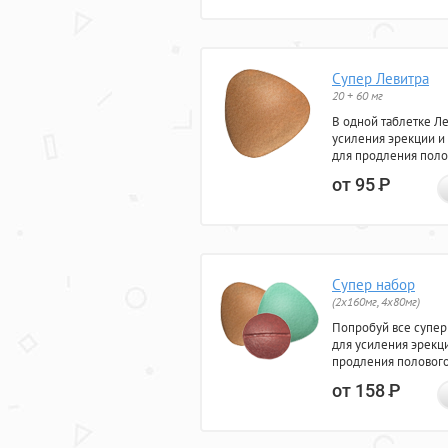
Супер Левитра
20 + 60 мг
В одной таблетке Л
усиления эрекции и
для продления поло
от 95
Р
Супер набор
(2х160мг, 4х80мг)
Попробуй все супер
для усиления эрекц
продления полового
от 158
Р