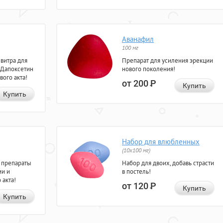
Аванафил
100 мг
евитра для
Препарат для усиления эрекции
 Дапоксетин
нового поколения!
вого акта!
от 200
Р
Купить
Купить
Набор для влюбленных
(10х100 мг)
 препараты
Набор для двоих, добавь страсти
ии и
в постель!
 акта!
от 120
Р
Купить
Купить