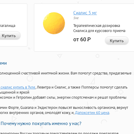
Сиалис 5 мг
5мг
лагалища
Терапевтическая дозировка
Сиалиса для курсового приема
Купить
от 60
Р
Купить
нами
олноценной счастливой инитмной жизни. Вам помогут средства, придагаемые
сиалис купить в Туле
, Левитра и Сиалис, а также Попперсы помогут сделать
сыщенной и яркой
Ансомон и Гетропин добавят силы, энергии спортсменам и решат проблемы
ориамин Форте, Guarana и Экдистерон повысят выносливость организма, вернут
огих внутренних органов, омолодят кожу, и,
Дапоксетин 60 цена
.
Почему нужно покупать именно у нас?
территории России торговым представителем по продаже препаратов