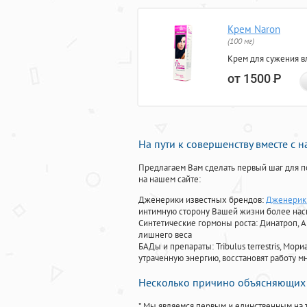
Крем Naron
(100 мг)
Крем для сужения в
от 1500
Р
На пути к совершенству вместе с 
Предлагаем Вам сделать первый шаг для п
на нашем сайте:
Дженерики известных брендов:
Дженерик 
интимную сторону Вашей жизни более на
Синтетические гормоны роста
: Динатроп, 
лишнего веса
БАДы и препараты:
Tribulus terrestris, М
утраченную энергию, восстановят работу мн
Несколько причино объясняющих 
* Мы являемся первым и единственным на 