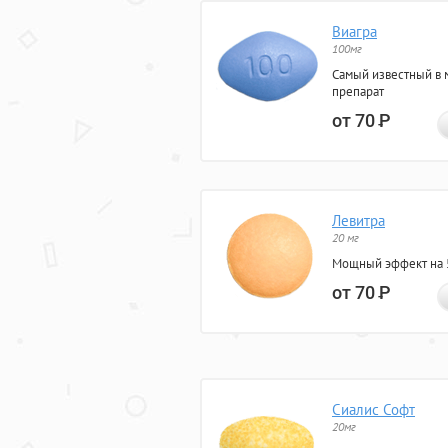
Виагра
100мг
Самый известный в 
препарат
от 70
Р
Левитра
20 мг
Мощный эффект на 5
от 70
Р
Сиалис Софт
20мг