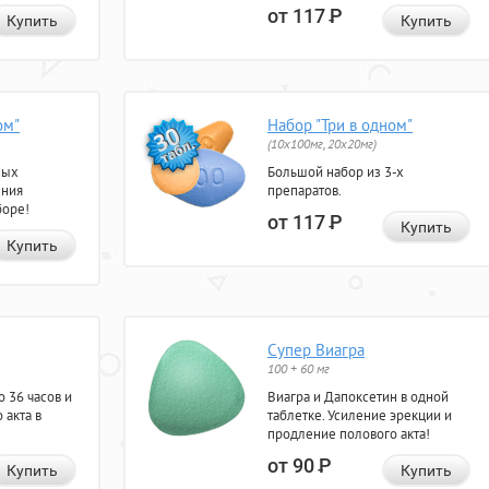
от 117
Р
Купить
Купить
ом"
Набор "Три в одном"
(10x100мг, 20x20мг)
ных
Большой набор из 3-х
ения
препаратов.
боре!
от 117
Р
Купить
Купить
Супер Виагра
100 + 60 мг
 36 часов и
Виагра и Дапоксетин в одной
 акта в
таблетке. Усиление эрекции и
продление полового акта!
от 90
Р
Купить
Купить