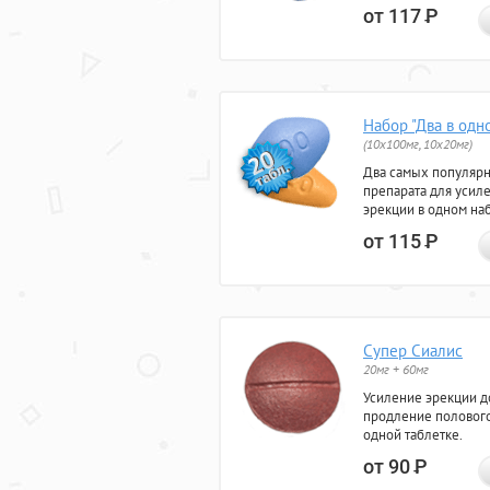
от 117
Р
Набор "Два в одн
(10x100мг, 10x20мг)
Два самых популяр
препарата для усил
эрекции в одном на
от 115
Р
Супер Сиалис
20мг + 60мг
Усиление эрекции до
продление полового
одной таблетке.
от 90
Р