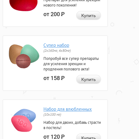
нового поколения!
от 200
Р
Купить
Супер набор
(2х160мг, 4х80мг)
Попробуй все супер препараты
для усиления эрекции и
продления полового акта!
от 158
Р
Купить
Набор для влюбленных
(10х100 мг)
Набор для двоих, добавь страсти
в постель!
от 120
Р
Купить