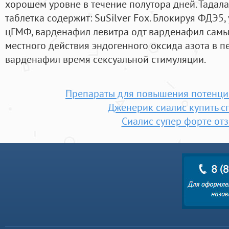
хорошем уровне в течение полутора дней. Тадал
таблетка содержит: SuSilver Fox. Блокируя ФДЭ5
цГМФ, варденафил левитра одт варденафил самы
местного действия эндогенного оксида азота в п
варденафил время сексуальной стимуляции.
Препараты для повышения потенци
Дженерик сиалис купить с
Сиалис супер форте от