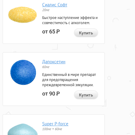
Сиалис Софт
20мг
Быстрое наступление эффекта и
совместимость с алкоголем.
от 65
Р
Купить
Дапоксетин
60мг
Единственный в мире препарат
для предотвращения
преждевременной эякуляции.
от 90
Р
Купить
Super P-force
100мг + 60мг