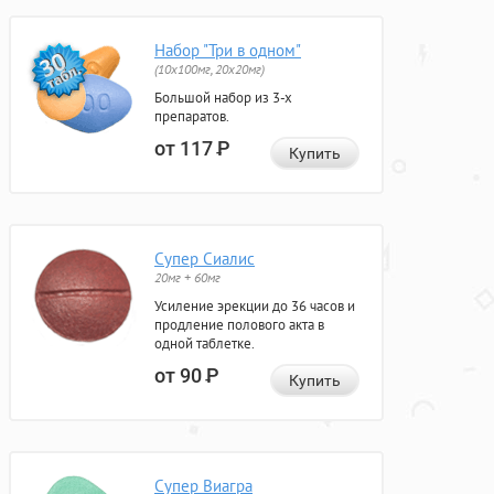
Набор "Три в одном"
(10x100мг, 20x20мг)
Большой набор из 3-х
препаратов.
от 117
Р
Купить
Супер Сиалис
20мг + 60мг
Усиление эрекции до 36 часов и
продление полового акта в
одной таблетке.
от 90
Р
Купить
Супер Виагра