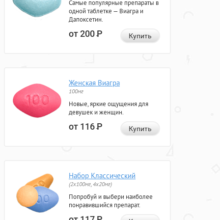
Самые популярные препараты в
одной таблетке — Виагра и
Дапоксетин.
от 200
Р
Купить
Женская Виагра
100мг
Новые, яркие ощущения для
девушек и женщин.
от 116
Р
Купить
Набор Классический
(2x100мг, 4x20мг)
Попробуй и выбери наиболее
понравившийся препарат.
от 117
Р