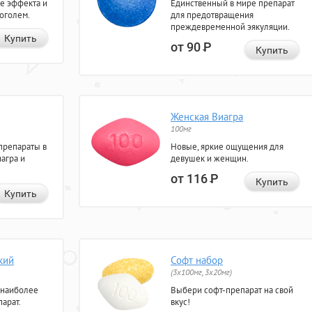
е эффекта и
Единственный в мире препарат
коголем.
для предотвращения
преждевременной эякуляции.
Купить
от 90
Р
Купить
Женская Виагра
100мг
препараты в
Новые, яркие ощущения для
агра и
девушек и женщин.
от 116
Р
Купить
Купить
кий
Софт набор
(3x100мг, 3x20мг)
 наиболее
Выбери софт-препарат на свой
арат.
вкус!