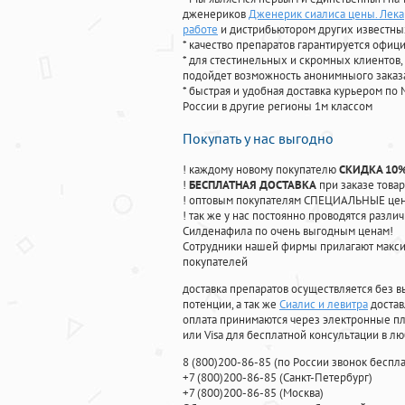
дженериков
Дженерик сиалиса цены. Лека
работе
и дистрибьютором других известны
* качество препаратов гарантируется офи
* для стестинельных и скромных клиентов,
подойдет возможность анонимныого заказа
* быстрая и удобная доставка курьером по 
России в другие регионы 1м классом
Покупать у нас выгодно
! каждому новому покупателю
СКИДКА 10
!
БЕСПЛАТНАЯ ДОСТАВКА
при заказе товар
! оптовым покупателям СПЕЦИАЛЬНЫЕ цены
! так же у нас постоянно проводятся раз
Силденафила по очень выгодным ценам!
Cотрудники нашей фирмы прилагают макси
покупателей
доставка препаратов осуществляется без в
потенции, а так же
Сиалис и левитра
достав
оплата принимаются через электронные пл
или Visa для бесплатной консультации в л
8
(800
)200-86-85
(
по России звонок беспла
+7
(800
)200-86-85
(
Санкт-Петербург)
+7
(800
)200-86-85
(
Москва)