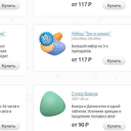
от 117
Р
Купить
Купить
ом"
Набор "Три в одном"
(10x100мг, 20x20мг)
ных
Большой набор из 3-х
ения
препаратов.
боре!
от 117
Р
Купить
Купить
Супер Виагра
100 + 60 мг
 36 часов и
Виагра и Дапоксетин в одной
 акта в
таблетке. Усиление эрекции и
продление полового акта!
от 90
Р
Купить
Купить