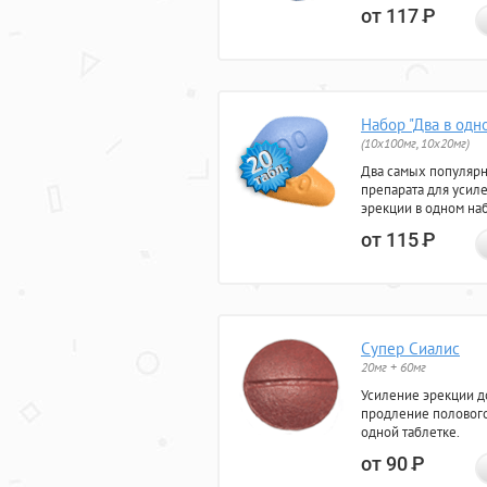
от 117
Р
Набор "Два в одн
(10x100мг, 10x20мг)
Два самых популяр
препарата для усил
эрекции в одном на
от 115
Р
Супер Сиалис
20мг + 60мг
Усиление эрекции до
продление полового
одной таблетке.
от 90
Р