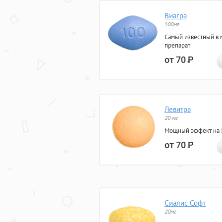
Виагра
100мг
Самый известный в 
препарат
от 70
Р
Левитра
20 мг
Мощный эффект на 5
от 70
Р
Сиалис Софт
20мг