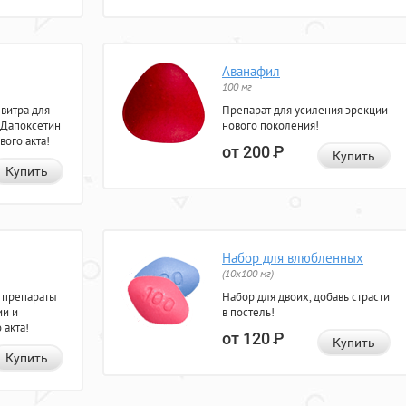
Аванафил
100 мг
евитра для
Препарат для усиления эрекции
 Дапоксетин
нового поколения!
вого акта!
от 200
Р
Купить
Купить
Набор для влюбленных
(10х100 мг)
 препараты
Набор для двоих, добавь страсти
ии и
в постель!
 акта!
от 120
Р
Купить
Купить