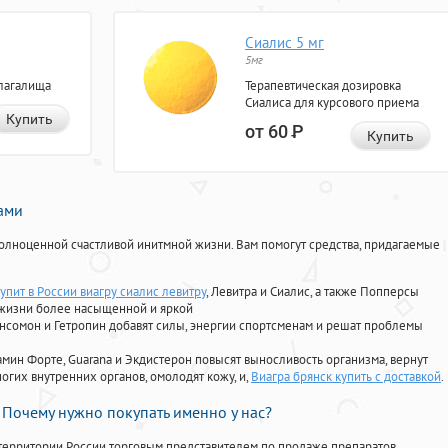
Сиалис 5 мг
5мг
лагалища
Терапевтическая дозировка
Сиалиса для курсового приема
Купить
от 60
Р
Купить
нами
олноценной счастливой инитмной жизни. Вам помогут средства, придагаемые
упит в России виагру сиалис левитру
, Левитра и Сиалис, а также Попперсы
 жизни более насыщенной и яркой
Ансомон и Гетропин добавят силы, энергии спортсменам и решат проблемы
ориамин Форте, Guarana и Экдистерон повысят выносливость организма, вернут
огих внутренних органов, омолодят кожу, и,
Виагра брянск купить с доставкой
.
Почему нужно покупать именно у нас?
территории России торговым представителем по продаже препаратов