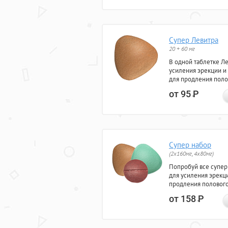
Супер Левитра
20 + 60 мг
В одной таблетке Л
усиления эрекции и
для продления поло
от 95
Р
Супер набор
(2х160мг, 4х80мг)
Попробуй все супер
для усиления эрекц
продления полового
от 158
Р