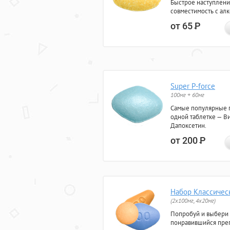
Быстрое наступлени
совместимость с ал
от 65
Р
Super P-force
100мг + 60мг
Самые популярные 
одной таблетке — Ви
Дапоксетин.
от 200
Р
Набор Классичес
(2x100мг, 4x20мг)
Попробуй и выбери
понравившийся преп