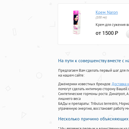
Крем Naron
(100 мг)
Крем для сужения в
от 1500
Р
На пути к совершенству вместе с 
Предлагаем Вам сделать первый шаг для п
на нашем сайте:
Дженерики известных брендов:
Доставка к
помогут сделать интимную сторону Вашей
Синтетические гормоны роста
: Динатроп, 
лишнего веса
БАДы и препараты:
Tribulus terrestris, М
утраченную энергию, восстановят работу мн
Несколько причино объясняющих 
* Мы являемся первым и единственным на 