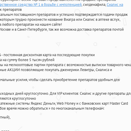
рственное средство № 1 в борьбе с импотенцией
, силденафила
,
Сиалис на
х препаратов
циальным поставщиком препаратов и успешно подтверждается годами продаж
 которым трудно произнести название Виагра или Сиалис в аптеке вслух,
 любого препаратан на нашем сайте!
Москве и в Санкт-Петербурге, так же возможна доставка препаратов почтой
%
- постоянная дисконтная карта на последующие покупки
а на сумму более 5 тысяч рублей
 на мелкооптовые партии препарата с возможностью выписки товарного чек
личные АКЦИИ позволяющие покупать дженерики Левитры, Сиалиса и
мальные усилия, чтобы сделать приобретение препаратов удобным для
ыходных дней круглосуточно. Для VIP клиентов: Сиалис и другие препараты дл
ляются круглосуточно
атежные системы Яндекс Деньги, Web Money и с банковских карт Master Card
юбое время можно обратиться
»
по многоканальным телефонам:
тный),