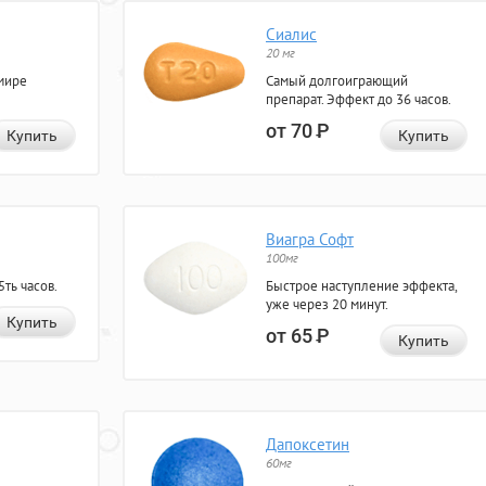
Сиалис
20 мг
мире
Самый долгоиграющий
препарат. Эффект до 36 часов.
от 70
Р
Купить
Купить
Виагра Софт
100мг
ть часов.
Быстрое наступление эффекта,
уже через 20 минут.
Купить
от 65
Р
Купить
Дапоксетин
60мг