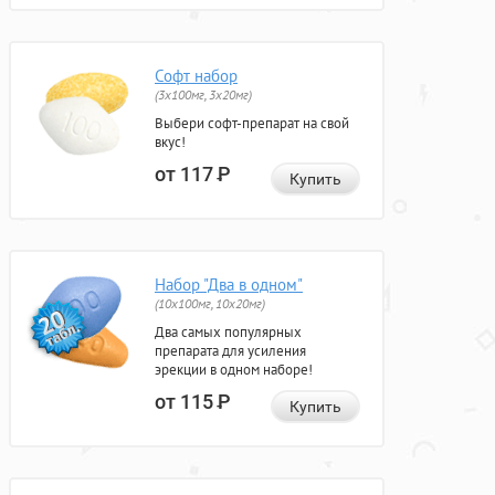
Софт набор
(3x100мг, 3x20мг)
Выбери софт-препарат на свой
вкус!
от 117
Р
Купить
Набор "Два в одном"
(10x100мг, 10x20мг)
Два самых популярных
препарата для усиления
эрекции в одном наборе!
от 115
Р
Купить