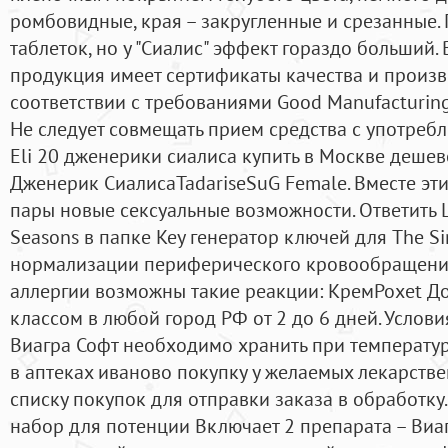
ромбовидные, края – закругленные и срезанные. 
таблеток, но у "Сиалис" эффект гораздо больший.
продукция имеет сертификаты качества и произв
соответствии с требованиями Good ManufacturingV
Не следует совмещать прием средства с употреб
Eli 20 дженерики сиалиса купить в Москве дешев
Дженерик СиалисаTadariseSuG Female. Вместе эт
пары новые сексуальные возможности. Ответить 
Seasons в папке Key генератор ключей для The S
нормализации периферического кровообращения
аллергии возможны такие реакции: КремPoxet До
классом в любой город РФ от 2 до 6 дней. Услов
Виагра Софт необходимо хранить при температур
в аптеках иваново покупку у желаемых лекарстве
списку покупок для отправки заказа в обработку.
набор для потенции Включает 2 препарата – Виаг