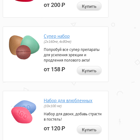
от 200
Р
Купить
Супер набор
(2х160мг, 4х80мг)
Попробуй все супер препараты
для усиления эрекции и
продления полового акта!
от 158
Р
Купить
Набор для влюбленных
(10х100 мг)
Набор для двоих, добавь страсти
в постель!
от 120
Р
Купить