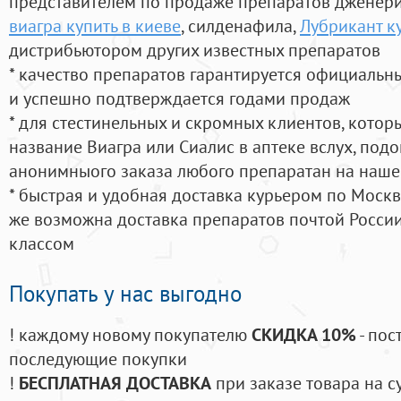
представителем по продаже препаратов дженер
виагра купить в киеве
, силденафила
,
Лубрикант ку
дистрибьютором других известных препаратов
* качество препаратов гарантируется официаль
и успешно подтверждается годами продаж
* для стестинельных и скромных клиентов, кото
название Виагра или Сиалис в аптеке вслух, под
анонимныого заказа любого препаратан на наше
* быстрая и удобная доставка курьером по Москве
же возможна доставка препаратов почтой России
классом
Покупать у нас выгодно
! каждому новому покупателю
СКИДКА 10%
- пос
последующие покупки
!
БЕСПЛАТНАЯ ДОСТАВКА
при заказе товара на с