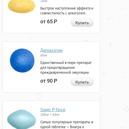
20мг
Быстрое наступление эффекта и
совместимость с алкоголем.
от 65
Р
Купить
Дапоксетин
60мг
Единственный в мире препарат
для предотвращения
преждевременной эякуляции.
от 90
Р
Купить
Super P-force
100мг + 60мг
Самые популярные препараты в
одной таблетке — Виагра и