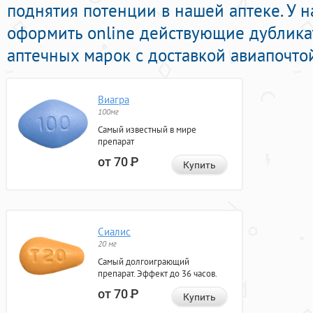
поднятия потенции в нашей аптеке. У 
оформить online действующие дублик
аптечных марок с доставкой авиапочто
Виагра
100мг
Самый известный в мире
препарат
от 70
Р
Купить
Сиалис
20 мг
Самый долгоиграющий
препарат. Эффект до 36 часов.
от 70
Р
Купить