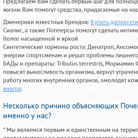
Предлагаем Вам сделать первый шаг для полноц
жизни. Вам помогут средства, придагаемые на на
Дженерики известных брендов:
Купить дапоксет
Сиалис, а также Попперсы помогут сделать инти
более насыщенной и яркой
Синтетические гормоны роста
: Динатроп, Ансомо
энергии спортсменам и решат проблемы лишнего
БАДы и препараты:
Tribulus terrestris, Мориамин
повысят выносливость организма, вернут утрачен
работу многих внутренних органов, омолодят кожу
виагра
.
Несколько причино объясняющих Поче
именно у нас?
* Мы являемся первым и единственным на терри
представителем по продаже препаратов дженер