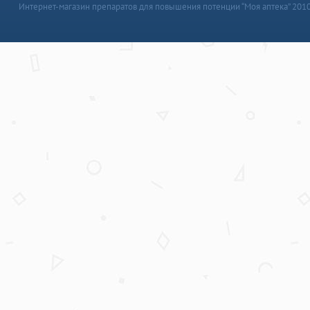
Интернет-магазин препаратов для повышения потенции “Моя аптека” 201