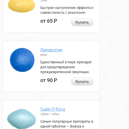
20мг
Быстрое наступление эффекта и
совместимость с алкоголем.
от 65
Р
Купить
Дапоксетин
60мг
Единственный в мире препарат
для предотвращения
преждевременной эякуляции.
от 90
Р
Купить
Super P-force
100мг + 60мг
Самые популярные препараты в
одной таблетке — Виагра и