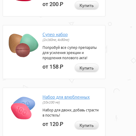
от 200
Р
Купить
Супер набор
(2х160мг, 4х80мг)
Попробуй все супер препараты
для усиления эрекции и
продления полового акта!
от 158
Р
Купить
Набор для влюбленных
(10х100 мг)
Набор для двоих, добавь страсти
в постель!
от 120
Р
Купить