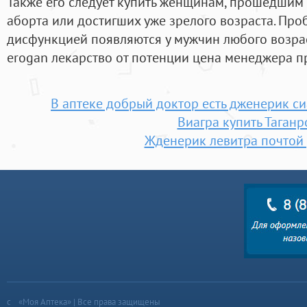
Также его следует купить женщинам, прошедшим
аборта или достигших уже зрелого возраста. Про
дисфункцией появляются у мужчин любого возрас
erogan лекарство от потенции цена менеджера пр
В аптеке добрый доктор есть дженерик си
Виагра купить Таганр
Жденерик левитра почтой
«Моя Аптека» | Все права защищены