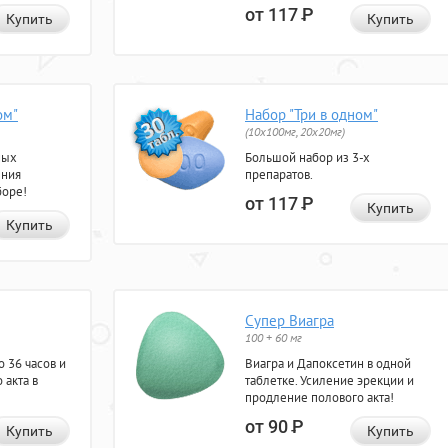
от 117
Р
Купить
Купить
ом"
Набор "Три в одном"
(10x100мг, 20x20мг)
ных
Большой набор из 3-х
ения
препаратов.
боре!
от 117
Р
Купить
Купить
Супер Виагра
100 + 60 мг
 36 часов и
Виагра и Дапоксетин в одной
 акта в
таблетке. Усиление эрекции и
продление полового акта!
от 90
Р
Купить
Купить