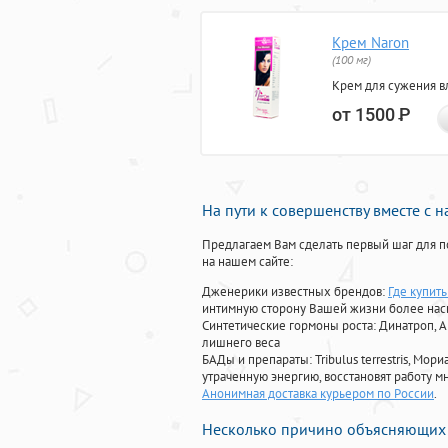
Крем Naron
(100 мг)
Крем для сужения в
от 1500
Р
На пути к совершенству вместе с 
Предлагаем Вам сделать первый шаг для п
на нашем сайте:
Дженерики известных брендов:
Где купить
интимную сторону Вашей жизни более на
Синтетические гормоны роста
: Динатроп, 
лишнего веса
БАДы и препараты:
Tribulus terrestris, М
утраченную энергию, восстановят работу мн
Анонимная доставка курьером по России
.
Несколько причино объясняющих 