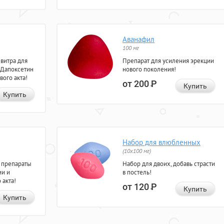
Аванафил
100 мг
евитра для
Препарат для усиления эрекции
 Дапоксетин
нового поколения!
вого акта!
от 200
Р
Купить
Купить
Набор для влюбленных
(10х100 мг)
 препараты
Набор для двоих, добавь страсти
ии и
в постель!
 акта!
от 120
Р
Купить
Купить