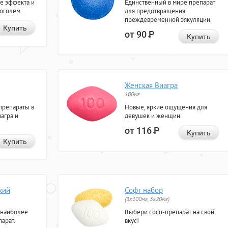
е эффекта и
Единственный в мире препарат
коголем.
для предотвращения
преждевременной эякуляции.
Купить
от 90
Р
Купить
Женская Виагра
100мг
препараты в
Новые, яркие ощущения для
агра и
девушек и женщин.
от 116
Р
Купить
Купить
кий
Софт набор
(3x100мг, 3x20мг)
 наиболее
Выбери софт-препарат на свой
арат.
вкус!