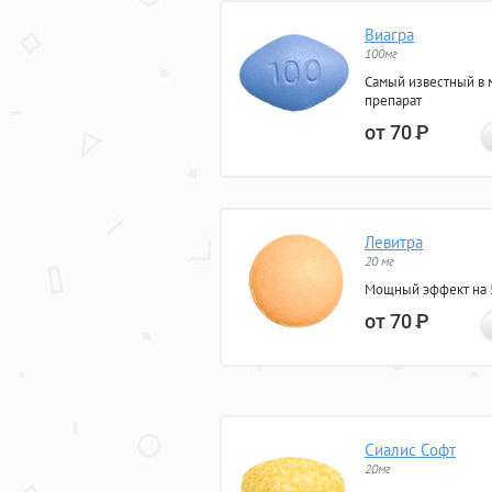
Виагра
100мг
Самый известный в 
препарат
от 70
Р
Левитра
20 мг
Мощный эффект на 5
от 70
Р
Сиалис Софт
20мг