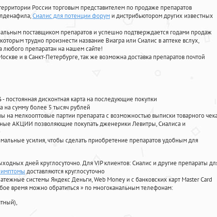
территории России торговым представителем по продаже препаратов
илденафила
,
Сиалис для потенции форум
и дистрибьютором других известных
циальным поставщиком препаратов и успешно подтверждается годами продаж
 которым трудно произнести название Виагра или Сиалис в аптеке вслух,
 любого препаратан на нашем сайте!
Москве и в Санкт-Петербурге, так же возможна доставка препаратов почтой
%
- постоянная дисконтная карта на последующие покупки
а на сумму более 5 тысяч рублей
 на мелкооптовые партии препарата с возможностью выписки товарного чек
личные АКЦИИ позволяющие покупать дженерики Левитры, Сиалиса и
мальные усилия, чтобы сделать приобретение препаратов удобным для
ыходных дней круглосуточно. Для VIP клиентов: Сиалис и другие препараты дл
симптомы
доставляются круглосуточно
атежные системы Яндекс Деньги, Web Money и с банковских карт Master Card
юбое время можно обратиться
»
по многоканальным телефонам:
тный),