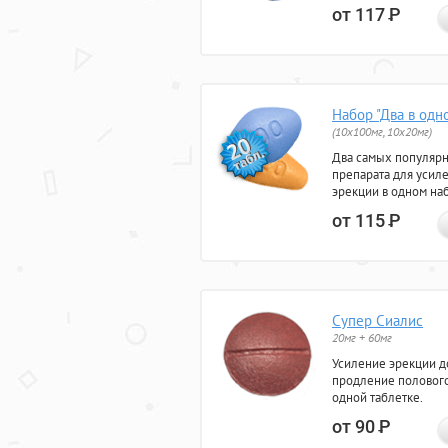
от 117
Р
Набор "Два в одн
(10x100мг, 10x20мг)
Два самых популяр
препарата для усил
эрекции в одном на
от 115
Р
Супер Сиалис
20мг + 60мг
Усиление эрекции до
продление полового
одной таблетке.
от 90
Р