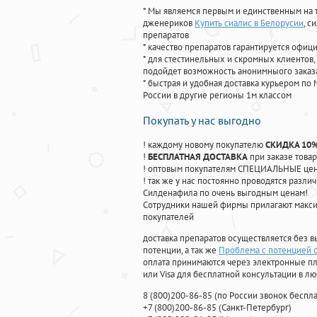
* Мы являемся первым и единственным на 
дженериков
Купить сиалис в Белорусии
, с
препаратов
* качество препаратов гарантируется офи
* для стестинельных и скромных клиентов,
подойдет возможность анонимныого заказа
* быстрая и удобная доставка курьером по 
России в другие регионы 1м классом
Покупать у нас выгодно
! каждому новому покупателю
СКИДКА 10
!
БЕСПЛАТНАЯ ДОСТАВКА
при заказе товар
! оптовым покупателям СПЕЦИАЛЬНЫЕ цены
! так же у нас постоянно проводятся раз
Силденафила по очень выгодным ценам!
Cотрудники нашей фирмы прилагают макси
покупателей
доставка препаратов осуществляется без в
потенции, а так же
Проблема с потенцией 
оплата принимаются через электронные пл
или Visa для бесплатной консультации в л
8
(800
)200-86-85
(
по России звонок беспла
+7
(800
)200-86-85
(
Санкт-Петербург)