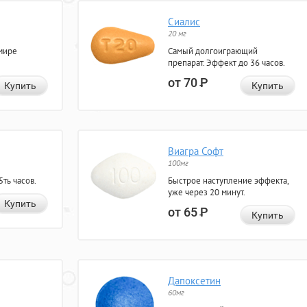
Сиалис
20 мг
мире
Самый долгоиграющий
препарат. Эффект до 36 часов.
от 70
Р
Купить
Купить
Виагра Софт
100мг
ть часов.
Быстрое наступление эффекта,
уже через 20 минут.
Купить
от 65
Р
Купить
Дапоксетин
60мг