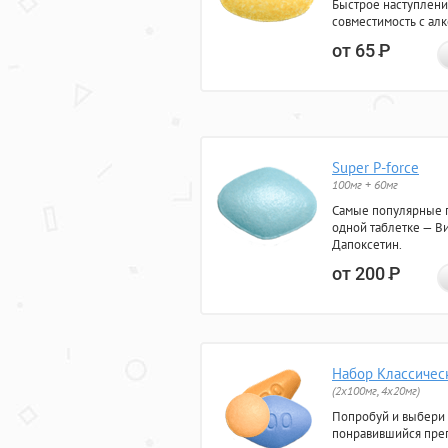
Быстрое наступлени
совместимость с ал
от 65
Р
Super P-force
100мг + 60мг
Самые популярные 
одной таблетке — Ви
Дапоксетин.
от 200
Р
Набор Классичес
(2x100мг, 4x20мг)
Попробуй и выбери
понравившийся преп