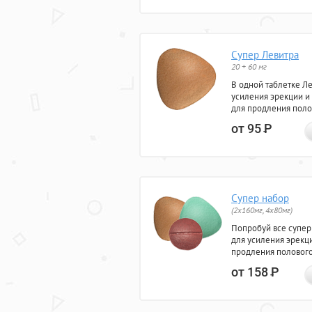
Супер Левитра
20 + 60 мг
В одной таблетке Л
усиления эрекции и
для продления поло
от 95
Р
Супер набор
(2х160мг, 4х80мг)
Попробуй все супер
для усиления эрекц
продления полового
от 158
Р