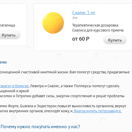
Сиалис 5 мг
5мг
лагалища
Терапевтическая дозировка
Сиалиса для курсового приема
Купить
от 60
Р
Купить
нами
олноценной счастливой инитмной жизни. Вам помогут средства, придагаемые
 виагру в брянске
, Левитра и Сиалис, а также Попперсы помогут сделать
сыщенной и яркой
Ансомон и Гетропин добавят силы, энергии спортсменам и решат проблемы
ориамин Форте, Guarana и Экдистерон повысят выносливость организма, вернут
огих внутренних органов, омолодят кожу, и,
Виагра купить петрозаводск.
Почему нужно покупать именно у нас?