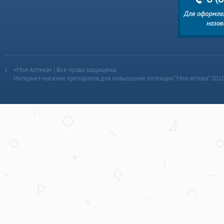
«Моя Аптека» | Все права защищены
Интернет-магазин препаратов для повышения потенции “Моя аптека” 201