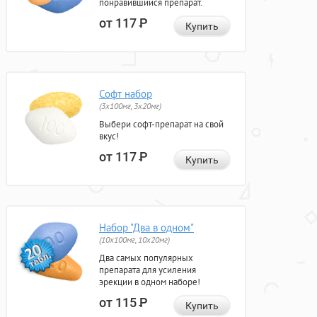
понравившийся препарат.
от 117
Р
Купить
Софт набор
(3x100мг, 3x20мг)
Выбери софт-препарат на свой
вкус!
от 117
Р
Купить
Набор "Два в одном"
(10x100мг, 10x20мг)
Два самых популярных
препарата для усиления
эрекции в одном наборе!
от 115
Р
Купить