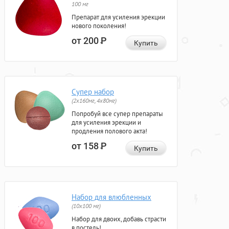
100 мг
Препарат для усиления эрекции
нового поколения!
от 200
Р
Купить
Супер набор
(2х160мг, 4х80мг)
Попробуй все супер препараты
для усиления эрекции и
продления полового акта!
от 158
Р
Купить
Набор для влюбленных
(10х100 мг)
Набор для двоих, добавь страсти
в постель!