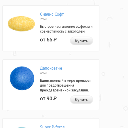
Сиалис Софт
20мг
Быстрое наступление эффекта и
совместимость с алкоголем.
от 65
Р
Купить
Дапоксетин
60мг
Единственный в мире препарат
для предотвращения
преждевременной эякуляции.
от 90
Р
Купить
Super P-force