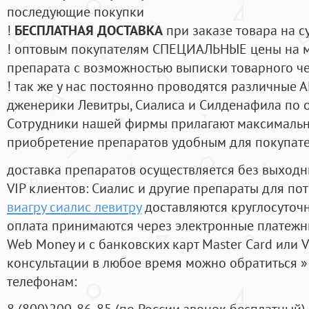
последующие покупки
!
БЕСПЛАТНАЯ ДОСТАВКА
при заказе товара на с
! оптовым покупателям СПЕЦИАЛЬНЫЕ цены на 
препарата с возможностью выписки товарного ч
! так же у нас постоянно проводятся различные
дженерики Левитры, Сиалиса и Силденафила по 
Cотрудники нашей фирмы прилагают максимальны
приобретение препаратов удобным для покупат
доставка препаратов осуществляется без выходн
VIP клиентов: Сиалис и другие препараты для пот
виагру сиалис левитру
доставляются круглосуточ
оплата принимаются через электронные платежн
Web Money и с банковских карт Master Card или V
консультации в любое время можно обратиться
телефонам:
8
(800
)200-86-85
(
по России звонок бесплатный),