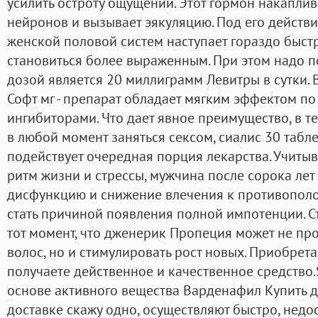
усилить остроту ощущений. Этот гормон накаплив
нейронов и вызывает эякуляцию. Под его действ
женской половой систем наступает гораздо быстр
становиться более выраженным. При этом надо п
дозой является 20 миллиграмм Левитры в сутки. 
Софт мг - препарат обладает мягким эффектом п
ингибиторами. Что дает явное преимущество, в т
в любой момент заняться сексом, сиалис 30 табл
подействует очередная порция лекарства. Учиты
ритм жизни и стрессы, мужчина после сорока лет
дисфункцию и снижение влечения к противополо
стать причиной появления полной импотенции. С
тот момент, что дженерик Пропеция может не пр
волос, но и стимулировать рост новых. Приобрета
получаете действенное и качественное средство
основе активного вещества Варденафил Купить д
доставке скажу одно, осуществляют быстро, недос