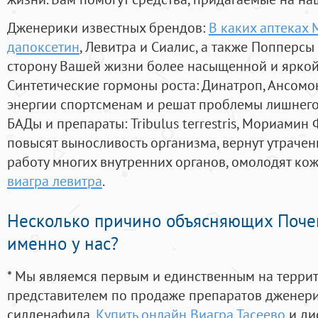
Дженерики известных брендов:
В каких аптеках
дапоксетин
, Левитра и Сиалис, а также Попперсы
сторону Вашей жизни более насыщенной и ярко
Синтетические гормоны роста
: Динатроп, Ансомо
энергии спортсменам и решат проблемы лишнего
БАДы и препараты:
Tribulus terrestris, Мориамин
повысят выносливость организма, вернут утрачен
работу многих внутренних органов, омолодят кожу
виагра левитра
.
Несколько причино объясняющих Поче
именно у нас?
* Мы являемся первым и единственным на терри
представителем по продаже препаратов дженер
силденафила
,
Купить онлайн Виагра Тасеево
и ди