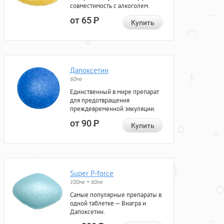
совместимость с алкоголем.
от 65
Р
Купить
Дапоксетин
60мг
Единственный в мире препарат
для предотвращения
преждевременной эякуляции.
от 90
Р
Купить
Super P-force
100мг + 60мг
Самые популярные препараты в
одной таблетке — Виагра и
Дапоксетин.