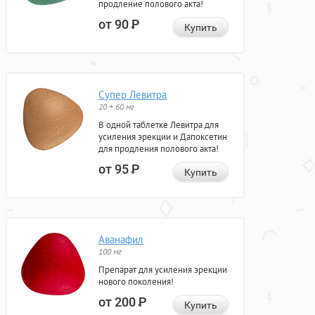
продление полового акта!
от 90
Р
Купить
Супер Левитра
20 + 60 мг
В одной таблетке Левитра для
усиления эрекции и Дапоксетин
для продления полового акта!
от 95
Р
Купить
Аванафил
100 мг
Препарат для усиления эрекции
нового поколения!
от 200
Р
Купить