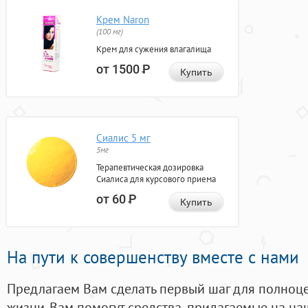
Крем Naron
(100 мг)
Крем для сужения влагалища
от 1500
Р
Купить
Сиалис 5 мг
5мг
Терапевтическая дозировка
Сиалиса для курсового приема
от 60
Р
Купить
На пути к совершенству вместе с нами
Предлагаем Вам сделать первый шаг для полноц
жизни. Вам помогут средства, придагаемые на на