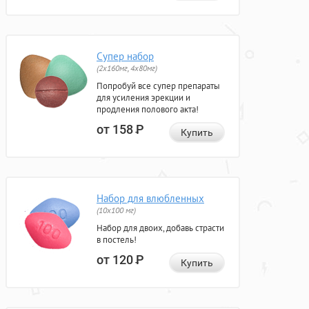
Супер набор
(2х160мг, 4х80мг)
Попробуй все супер препараты
для усиления эрекции и
продления полового акта!
от 158
Р
Купить
Набор для влюбленных
(10х100 мг)
Набор для двоих, добавь страсти
в постель!
от 120
Р
Купить