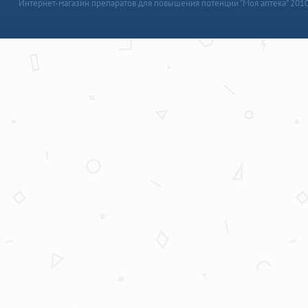
Интернет-магазин препаратов для повышения потенции “Моя аптека” 201