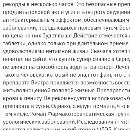
рекорды в несколько часов. Это безопасные пре
продлить половой акт и усилить остроту ощущени
антибактериальным эффектом, обеспечивающим 
заболеваний, передающихся половым путем. Брен
но цена на них будет выше. Действие отмечается
таблетки, однако только при длительном приеме
удовольствиями интимной жизни. Сначала хотел по
почитал на сайте, что купить супер сиалис в Сер
не влияет на способность водить транспорт. Лече
такого человека, который не знал тот факт, что
препарата Виагра появляется возможность восст
жить полноценной половой жизнью. Препарат сти
крови к пенису. Не рекомендуется использовать 
препарата в сутки. Однако, следует помнить, что в
том числе. Роман Фармакотерапевтическая груп
урологических заболеваний. Исследования in vitr
является селективным ингибитором ФДЭ5. Капсу