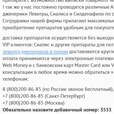
! так же у нас постоянно проводятся различные
дженерики Левитры, Сиалиса и Силденафила по 
Cотрудники нашей фирмы прилагают максимальны
приобретение препаратов удобным для покупат
доставка препаратов осуществляется без выходн
VIP клиентов: Сиалис и другие препараты для пот
левитру дженериков в перми
доставляются кругл
оплата принимаются через электронные платежн
Web Money и с банковских карт Master Card или V
консультации в любое время можно обратиться
телефонам:
8
(800
)200-86-85
(
по России звонок бесплатный),
+7
(800
)200-86-85
(
Санкт-Петербург)
+7
(800
)200-86-85
(
Москва)
Обязательно назовите добавочный номер: 3533