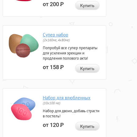
от 200
Р
Купить
Супер набор
(2х160мг, 4х80мг)
Попробуй все супер препараты
для усиления эрекции и
продления полового акта!
от 158
Р
Купить
Набор для влюбленных
(10х100 мг)
Набор для двоих, добавь страсти
в постель!
от 120
Р
Купить