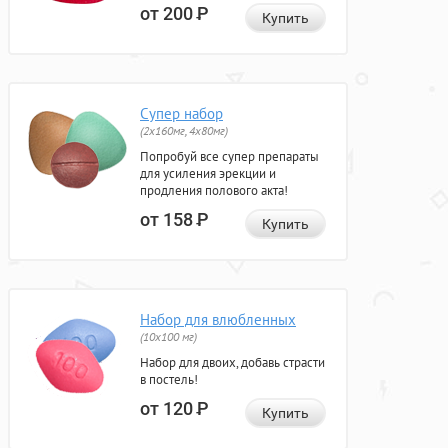
от 200
Р
Купить
Супер набор
(2х160мг, 4х80мг)
Попробуй все супер препараты
для усиления эрекции и
продления полового акта!
от 158
Р
Купить
Набор для влюбленных
(10х100 мг)
Набор для двоих, добавь страсти
в постель!
от 120
Р
Купить