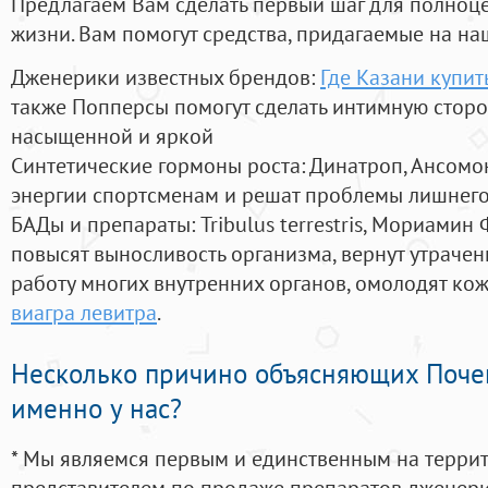
Предлагаем Вам сделать первый шаг для полноц
жизни. Вам помогут средства, придагаемые на на
Дженерики известных брендов:
Где Казани купит
также Попперсы помогут сделать интимную стор
насыщенной и яркой
Синтетические гормоны роста
: Динатроп, Ансомо
энергии спортсменам и решат проблемы лишнего
БАДы и препараты:
Tribulus terrestris, Мориамин
повысят выносливость организма, вернут утрачен
работу многих внутренних органов, омолодят кожу
виагра левитра
.
Несколько причино объясняющих Поче
именно у нас?
* Мы являемся первым и единственным на терри
представителем по продаже препаратов дженер