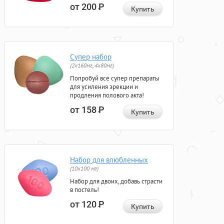
от 200
Р
Купить
Супер набор
(2х160мг, 4х80мг)
Попробуй все супер препараты
для усиления эрекции и
продления полового акта!
от 158
Р
Купить
Набор для влюбленных
(10х100 мг)
Набор для двоих, добавь страсти
в постель!
от 120
Р
Купить