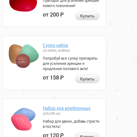
Препарат для усиления эрекции
нового поколения!
от 200
Р
Купить
Супер набор
(2х160мг, 4х80мг)
Попробуй все супер препараты
для усиления эрекции и
продления полового акта!
от 158
Р
Купить
Набор для влюбленных
(10х100 мг)
Набор для двоих, добавь страсти
в постель!
от 120
Р
Купить