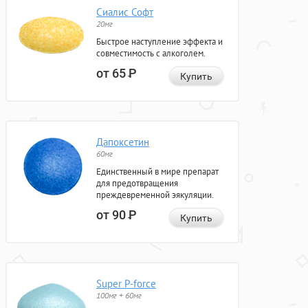
Сиалис Софт
20мг
Быстрое наступление эффекта и
совместимость с алкоголем.
от 65
Р
Купить
Дапоксетин
60мг
Единственный в мире препарат
для предотвращения
преждевременной эякуляции.
от 90
Р
Купить
Super P-force
100мг + 60мг