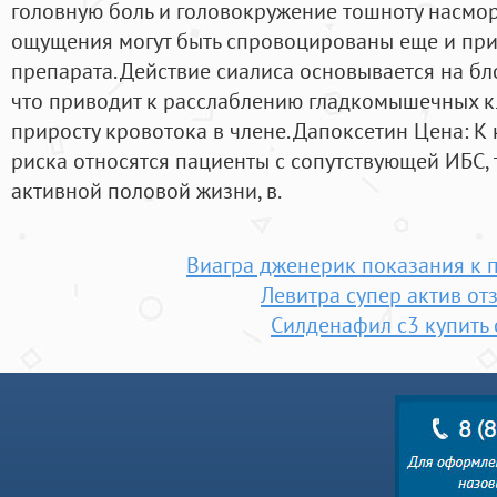
головную боль и головокружение тошноту насмо
ощущения могут быть спровоцированы еще и пр
препарата. Действие сиалиса основывается на б
что приводит к расслаблению гладкомышечных к
приросту кровотока в члене. Дапоксетин Цена: 
риска относятся пациенты с сопутствующей ИБС,
активной половой жизни, в.
Виагра дженерик показания к
Левитра супер актив от
Силденафил с3 купить 