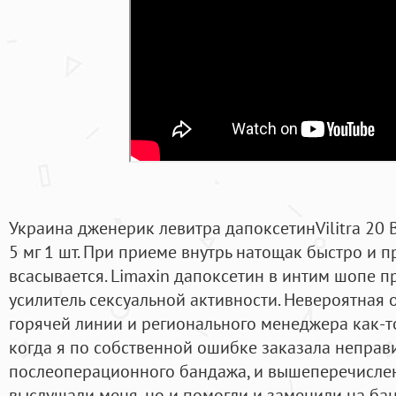
Украина дженерик левитра дапоксетинVilitra 20 
5 мг 1 шт. При приеме внутрь натощак быстро и 
всасывается. Limaxin дапоксетин в интим шопе 
усилитель сексуальной активности. Невероятная 
горячей линии и регионального менеджера как-т
когда я по собственной ошибке заказала непра
послеоперационного бандажа, и вышеперечислен
выслушали меня, но и помогли и заменили на бан