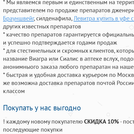
* Мы являемся первым и единственным на терри
представителем по продаже препаратов дженер
Брауншвейг
, силденафила
,
Левитра купить в уфе 
других известных препаратов
* качество препаратов гарантируется официаль
и успешно подтверждается годами продаж
* для стестинельных и скромных клиентов, кото
название Виагра или Сиалис в аптеке вслух, под
анонимныого заказа любого препаратан на наше
* быстрая и удобная доставка курьером по Москве
же возможна доставка препаратов почтой России
классом
Покупать у нас выгодно
! каждому новому покупателю
СКИДКА 10%
- пос
последующие покупки