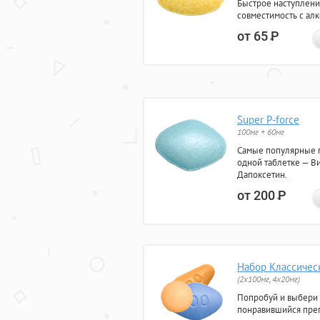
Быстрое наступлени
совместимость с ал
от 65
Р
Super P-force
100мг + 60мг
Самые популярные 
одной таблетке — Ви
Дапоксетин.
от 200
Р
Набор Классичес
(2x100мг, 4x20мг)
Попробуй и выбери
понравившийся преп