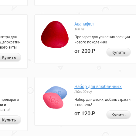
Аванафил
100 мг
евитра для
Препарат для усиления эрекции
 Дапоксетин
нового поколения!
вого акта!
от 200
Р
Купить
Купить
Набор для влюбленных
(10х100 мг)
 препараты
Набор для двоих, добавь страсти
ии и
в постель!
 акта!
от 120
Р
Купить
Купить