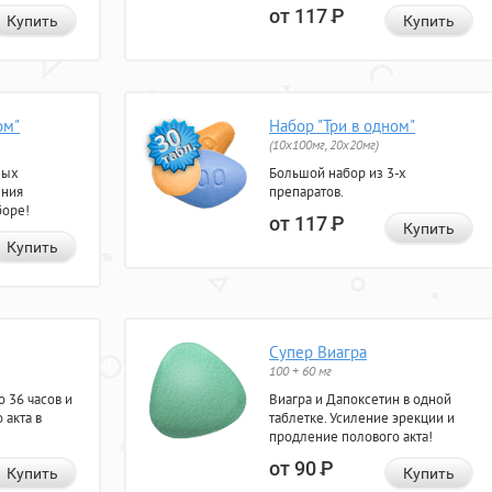
от 117
Р
Купить
Купить
ом"
Набор "Три в одном"
(10x100мг, 20x20мг)
ных
Большой набор из 3-х
ения
препаратов.
боре!
от 117
Р
Купить
Купить
Супер Виагра
100 + 60 мг
 36 часов и
Виагра и Дапоксетин в одной
 акта в
таблетке. Усиление эрекции и
продление полового акта!
от 90
Р
Купить
Купить