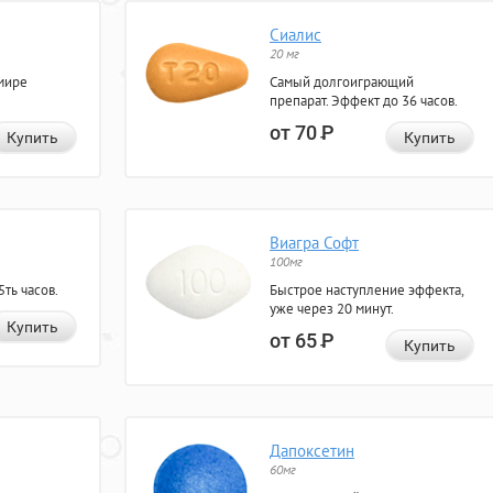
Сиалис
20 мг
мире
Самый долгоиграющий
препарат. Эффект до 36 часов.
от 70
Р
Купить
Купить
Виагра Софт
100мг
ть часов.
Быстрое наступление эффекта,
уже через 20 минут.
Купить
от 65
Р
Купить
Дапоксетин
60мг