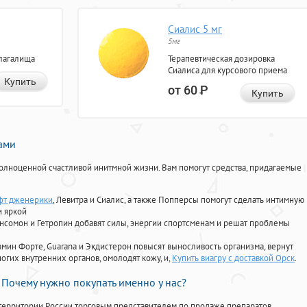
Сиалис 5 мг
5мг
лагалища
Терапевтическая дозировка
Сиалиса для курсового приема
Купить
от 60
Р
Купить
нами
олноценной счастливой инитмной жизни. Вам помогут средства, придагаемые
фт дженерики
, Левитра и Сиалис, а также Попперсы помогут сделать интимную
и яркой
Ансомон и Гетропин добавят силы, энергии спортсменам и решат проблемы
ориамин Форте, Guarana и Экдистерон повысят выносливость организма, вернут
огих внутренних органов, омолодят кожу, и,
Купить виагру с доставкой Орск
.
Почему нужно покупать именно у нас?
территории России торговым представителем по продаже препаратов