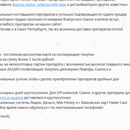
енафила
,
Виагра сиалис левитра действие
и дистрибьютором других известных
циальным поставщиком препаратов и успешно подтверждается годами продаж
 которым трудно произнести название Виагра или Сиалис в аптеке вслух,
 любого препаратан на нашем сайте!
Москве и в Санкт-Петербурге, так же возможна доставка препаратов почтой
%
- постоянная дисконтная карта на последующие покупки
а на сумму более 5 тысяч рублей
 на мелкооптовые партии препарата с возможностью выписки товарного чек
личные АКЦИИ позволяющие покупать дженерики Левитры, Сиалиса и
мальные усилия, чтобы сделать приобретение препаратов удобным для
ыходных дней круглосуточно. Для VIP клиентов: Сиалис и другие препараты дл
ить в украине
доставляются круглосуточно
атежные системы Яндекс Деньги, Web Money и с банковских карт Master Card
юбое время можно обратиться
»
по многоканальным телефонам:
тный),