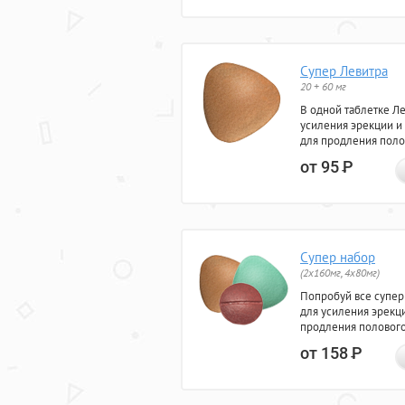
Супер Левитра
20 + 60 мг
В одной таблетке Л
усиления эрекции и
для продления поло
от 95
Р
Супер набор
(2х160мг, 4х80мг)
Попробуй все супер
для усиления эрекц
продления полового
от 158
Р