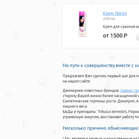
Крем Naron
(100 мг)
Крем для сужения в
от 1500
Р
На пути к совершенству вместе с 
Предлагаем Вам сделать первый шаг для п
на нашем сайте:
Дженерики известных брендов:
Сиалис со
сторону Вашей жизни более насыщенной 
Синтетические гормоны роста
: Динатроп, 
лишнего веса
БАДы и препараты:
Tribulus terrestris, М
утраченную энергию, восстановят работу мн
Несколько причино объясняющих 
* Мы являемся первым и единственным на 