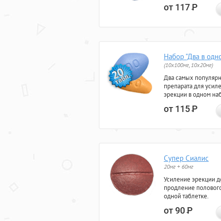
от 117
Р
Набор "Два в одн
(10x100мг, 10x20мг)
Два самых популяр
препарата для усил
эрекции в одном на
от 115
Р
Супер Сиалис
20мг + 60мг
Усиление эрекции до
продление полового
одной таблетке.
от 90
Р