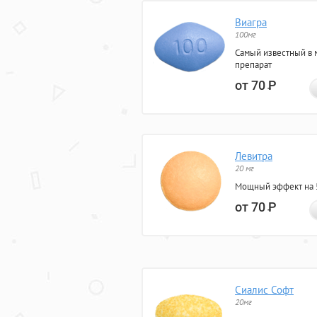
Виагра
100мг
Самый известный в 
препарат
от 70
Р
Левитра
20 мг
Мощный эффект на 5
от 70
Р
Сиалис Софт
20мг