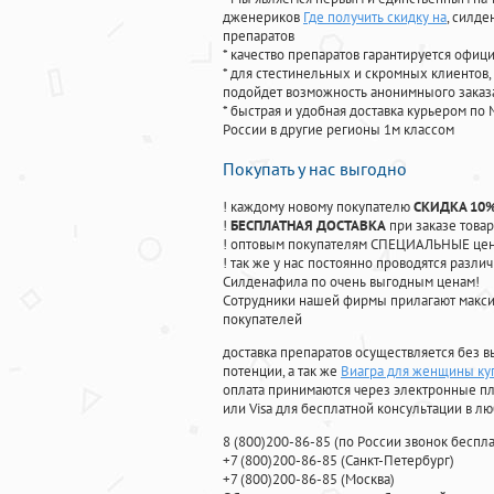
дженериков
Где получить скидку на
, силд
препаратов
* качество препаратов гарантируется офи
* для стестинельных и скромных клиентов,
подойдет возможность анонимныого заказа
* быстрая и удобная доставка курьером по 
России в другие регионы 1м классом
Покупать у нас выгодно
! каждому новому покупателю
СКИДКА 10
!
БЕСПЛАТНАЯ ДОСТАВКА
при заказе товар
! оптовым покупателям СПЕЦИАЛЬНЫЕ цены
! так же у нас постоянно проводятся раз
Силденафила по очень выгодным ценам!
Cотрудники нашей фирмы прилагают макси
покупателей
доставка препаратов осуществляется без в
потенции, а так же
Виагра для женщины куп
оплата принимаются через электронные пл
или Visa для бесплатной консультации в л
8
(800
)200-86-85
(
по России звонок беспла
+7
(800
)200-86-85
(
Санкт-Петербург)
+7
(800
)200-86-85
(
Москва)