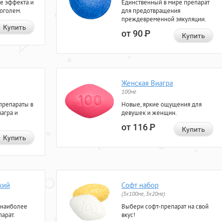
е эффекта и
Единственный в мире препарат
коголем.
для предотвращения
преждевременной эякуляции.
Купить
от 90
Р
Купить
Женская Виагра
100мг
препараты в
Новые, яркие ощущения для
агра и
девушек и женщин.
от 116
Р
Купить
Купить
кий
Софт набор
(3x100мг, 3x20мг)
 наиболее
Выбери софт-препарат на свой
арат.
вкус!