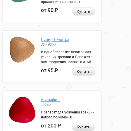
продление полового акта!
от 90
Р
Купить
Супер Левитра
20 + 60 мг
В одной таблетке Левитра для
усиления эрекции и Дапоксетин
для продления полового акта!
от 95
Р
Купить
Аванафил
100 мг
Препарат для усиления эрекции
нового поколения!
от 200
Р
Купить