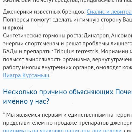
Дженерики известных брендов:
Сиалис и левитра
Попперсы помогут сделать интимную сторону В
и яркой
Синтетические гормоны роста
: Динатроп, Ансомо
энергии спортсменам и решат проблемы лишнего
БАДы и препараты:
Tribulus terrestris, Мориамин
повысят выносливость организма, вернут утрачен
работу многих внутренних органов, омолодят кожу
Виагра Куртамыш
.
Несколько причино объясняющих Поче
именно у нас?
* Мы являемся первым и единственным на терри
представителем по продаже препаратов дженер
принимать на упаковке написаны дни недели
, с