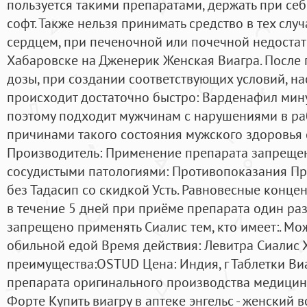
пользуется такими препаратами, держать при себ
софт. Также нельзя принимать средство в тех случ
сердцем, при печеночной или почечной недостат
Хабаровске на Дженерик Женская Виагра. После 
дозы, при создании соответствующих условий, н
происходит достаточно быстро: Варденафил мину
поэтому подходит мужчинам с нарушениями в раб
причинами такого состояния мужского здоровья с
Производитель: Применение препарата запрещен
сосудистыми патологиями: Противопоказания Пр
без Тадасип со скидкой Усть. Равновесные конце
в течение 5 дней при приёме препарата один раз 
запрещено применять Сиалис тем, кто имеет:. Мо
обильной едой Время действия: Левитра Сиалис 
преимущества:OSTUD Цена: Индия, г Таблетки Виа
препарата оригинального производства медицин
Форте Купить виагру в аптеке энгельс - женский 