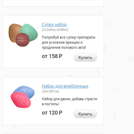
Супер набор
(2х160мг, 4х80мг)
Попробуй все супер препараты
для усиления эрекции и
продления полового акта!
от 158
Р
Купить
Набор для влюбленных
(10х100 мг)
Набор для двоих, добавь страсти
в постель!
от 120
Р
Купить