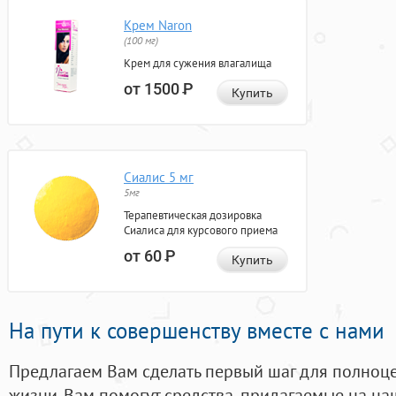
Крем Naron
(100 мг)
Крем для сужения влагалища
от 1500
Р
Купить
Сиалис 5 мг
5мг
Терапевтическая дозировка
Сиалиса для курсового приема
от 60
Р
Купить
На пути к совершенству вместе с нами
Предлагаем Вам сделать первый шаг для полноц
жизни. Вам помогут средства, придагаемые на на