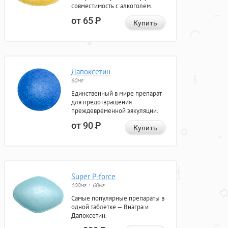
совместимость с алкоголем.
от 65
Р
Купить
Дапоксетин
60мг
Единственный в мире препарат
для предотвращения
преждевременной эякуляции.
от 90
Р
Купить
Super P-force
100мг + 60мг
Самые популярные препараты в
одной таблетке — Виагра и
Дапоксетин.