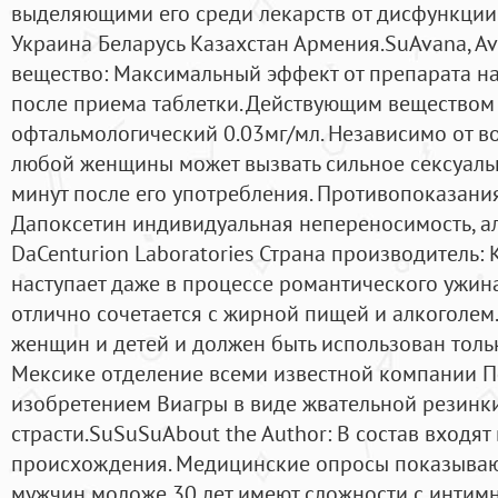
выделяющими его среди лекарств от дисфункции 
Украина Беларусь Казахстан Армения.SuAvana, A
вещество: Максимальный эффект от препарата на
после приема таблетки. Действующим веществом 
офтальмологический 0.03мг/мл. Независимо от во
любой женщины может вызвать сильное сексуаль
минут после его употребления. Противопоказани
Дапоксетин индивидуальная непереносимость, ал
DaCenturion Laboratories Страна производитель: 
наступает даже в процессе романтического ужина
отлично сочетается с жирной пищей и алкоголем
женщин и детей и должен быть использован толь
Мексике отделение всеми известной компании П
изобретением Виагры в виде жвательной резинк
страсти.SuSuSuAbout the Author: В состав входя
происхождения. Медицинские опросы показывают
мужчин моложе 30 лет имеют сложности с интим