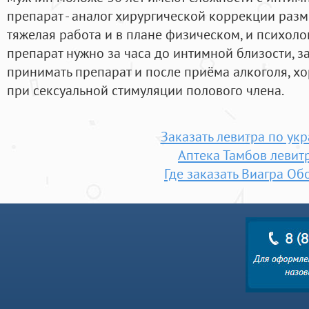
препарат - аналог хирургической коррекции разм
тяжелая работа и в плане физическом, и психол
препарат нужно за часа до интимной близости, 
принимать препарат и после приёма алкоголя, х
при сексуальной стимуляции полового члена.
Заказать левитра по ук
Аптека Тамбов левит
Где заказать Виагра Об