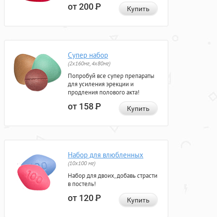
от 200
Р
Купить
Супер набор
(2х160мг, 4х80мг)
Попробуй все супер препараты
для усиления эрекции и
продления полового акта!
от 158
Р
Купить
Набор для влюбленных
(10х100 мг)
Набор для двоих, добавь страсти
в постель!
от 120
Р
Купить