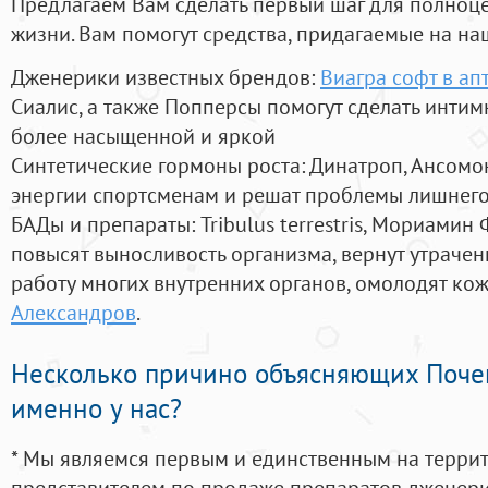
Предлагаем Вам сделать первый шаг для полноц
жизни. Вам помогут средства, придагаемые на на
Дженерики известных брендов:
Виагра софт в ап
Сиалис, а также Попперсы помогут сделать инти
более насыщенной и яркой
Синтетические гормоны роста
: Динатроп, Ансомо
энергии спортсменам и решат проблемы лишнего
БАДы и препараты:
Tribulus terrestris, Мориамин
повысят выносливость организма, вернут утрачен
работу многих внутренних органов, омолодят кожу
Александров
.
Несколько причино объясняющих Поче
именно у нас?
* Мы являемся первым и единственным на терри
представителем по продаже препаратов дженер