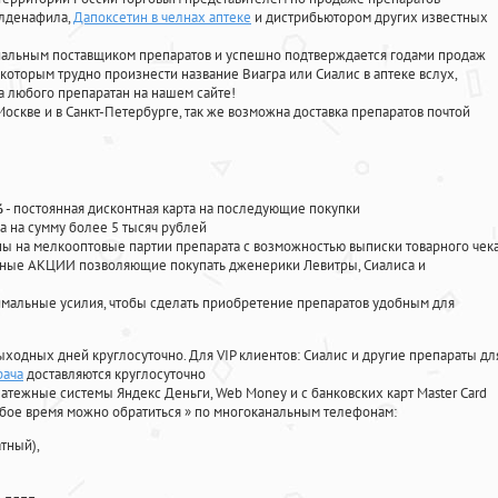
илденафила
,
Дапоксетин в челнах аптеке
и дистрибьютором других известных
циальным поставщиком препаратов и успешно подтверждается годами продаж
 которым трудно произнести название Виагра или Сиалис в аптеке вслух,
 любого препаратан на нашем сайте!
Москве и в Санкт-Петербурге, так же возможна доставка препаратов почтой
%
- постоянная дисконтная карта на последующие покупки
а на сумму более 5 тысяч рублей
 на мелкооптовые партии препарата с возможностью выписки товарного чек
личные АКЦИИ позволяющие покупать дженерики Левитры, Сиалиса и
мальные усилия, чтобы сделать приобретение препаратов удобным для
ыходных дней круглосуточно. Для VIP клиентов: Сиалис и другие препараты дл
рача
доставляются круглосуточно
атежные системы Яндекс Деньги, Web Money и с банковских карт Master Card
юбое время можно обратиться
»
по многоканальным телефонам:
тный),