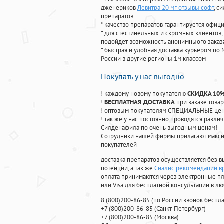
дженериков
Левитра 20 мг отзывы софт
, с
препаратов
* качество препаратов гарантируется офи
* для стестинельных и скромных клиентов,
подойдет возможность анонимныого заказа
* быстрая и удобная доставка курьером по 
России в другие регионы 1м классом
Покупать у нас выгодно
! каждому новому покупателю
СКИДКА 10
!
БЕСПЛАТНАЯ ДОСТАВКА
при заказе товар
! оптовым покупателям СПЕЦИАЛЬНЫЕ цены
! так же у нас постоянно проводятся раз
Силденафила по очень выгодным ценам!
Cотрудники нашей фирмы прилагают макси
покупателей
доставка препаратов осуществляется без в
потенции, а так же
Сиалис рекомендации в
оплата принимаются через электронные пл
или Visa для бесплатной консультации в л
8
(800
)200-86-85
(
по России звонок беспла
+7
(800
)200-86-85
(
Санкт-Петербург)
+7
(800
)200-86-85
(
Москва)