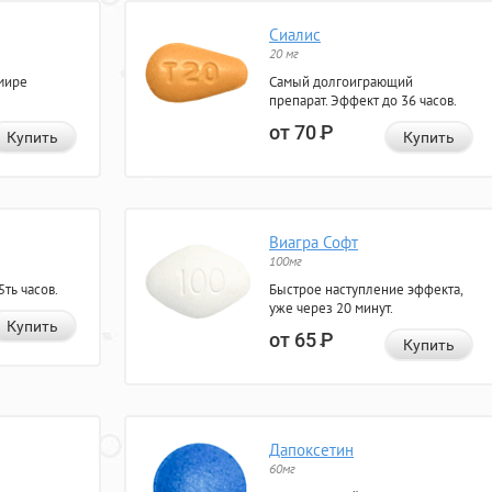
Сиалис
20 мг
мире
Самый долгоиграющий
препарат. Эффект до 36 часов.
от 70
Р
Купить
Купить
Виагра Софт
100мг
ть часов.
Быстрое наступление эффекта,
уже через 20 минут.
Купить
от 65
Р
Купить
Дапоксетин
60мг