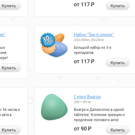
от 117
Р
Купить
Купить
ом"
Набор "Три в одном"
(10x100мг, 20x20мг)
ных
Большой набор из 3-х
ения
препаратов.
боре!
от 117
Р
Купить
Купить
Супер Виагра
100 + 60 мг
 36 часов и
Виагра и Дапоксетин в одной
 акта в
таблетке. Усиление эрекции и
продление полового акта!
от 90
Р
Купить
Купить