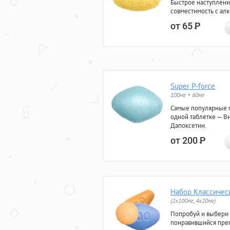
Быстрое наступлени
совместимость с ал
от 65
Р
Super P-force
100мг + 60мг
Самые популярные 
одной таблетке — Ви
Дапоксетин.
от 200
Р
Набор Классичес
(2x100мг, 4x20мг)
Попробуй и выбери
понравившийся преп