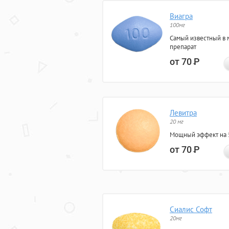
Виагра
100мг
Самый известный в 
препарат
от 70
Р
Левитра
20 мг
Мощный эффект на 5
от 70
Р
Сиалис Софт
20мг