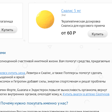
Сиалис 5 мг
5мг
лагалища
Терапевтическая дозировка
Сиалиса для курсового приема
Купить
от 60
Р
Купить
нами
олноценной счастливой инитмной жизни. Вам помогут средства, придагаемые
жевск купить цена
, Левитра и Сиалис, а также Попперсы помогут сделать
сыщенной и яркой
Ансомон и Гетропин добавят силы, энергии спортсменам и решат проблемы
ориамин Форте, Guarana и Экдистерон повысят выносливость организма, вернут
огих внутренних органов, омолодят кожу, и,
Купить виагру в аптеке Серпухов
.
Почему нужно покупать именно у нас?
территории России торговым представителем по продаже препаратов