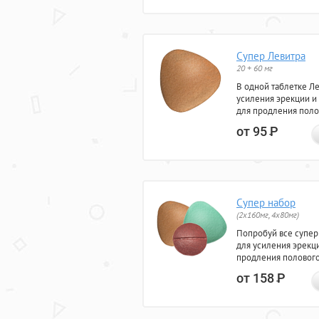
Супер Левитра
20 + 60 мг
В одной таблетке Л
усиления эрекции и
для продления поло
от 95
Р
Супер набор
(2х160мг, 4х80мг)
Попробуй все супер
для усиления эрекц
продления полового
от 158
Р