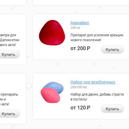
Аванафил
100 мг
евитра для
Препарат для усиления эрекции
 Дапоксетин
нового поколения!
вого акта!
от 200
Р
Купить
Купить
Набор для влюбленных
(10х100 мг)
 препараты
Набор для двоих, добавь страсти
ии и
в постель!
 акта!
от 120
Р
Купить
Купить