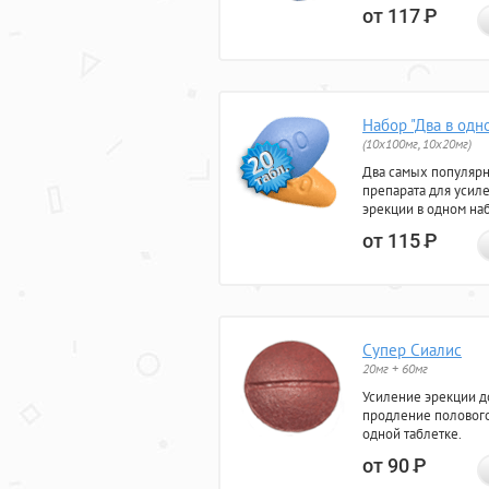
от 117
Р
Набор "Два в одн
(10x100мг, 10x20мг)
Два самых популяр
препарата для усил
эрекции в одном на
от 115
Р
Супер Сиалис
20мг + 60мг
Усиление эрекции до
продление полового
одной таблетке.
от 90
Р