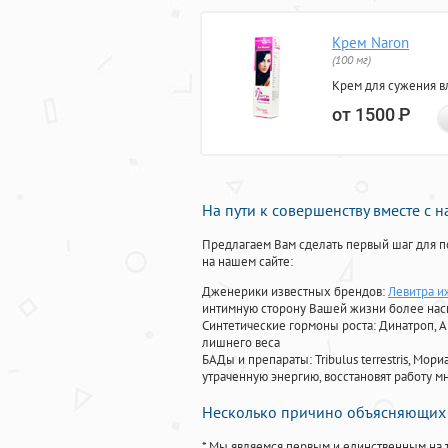
Крем Naron
(100 мг)
Крем для сужения в
от 1500
Р
На пути к совершенству вместе с 
Предлагаем Вам сделать первый шаг для п
на нашем сайте:
Дженерики известных брендов:
Левитра и
интимную сторону Вашей жизни более на
Синтетические гормоны роста
: Динатроп, 
лишнего веса
БАДы и препараты:
Tribulus terrestris, М
утраченную энергию, восстановят работу мн
Несколько причино объясняющих 
* Мы являемся первым и единственным на 