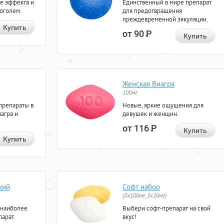
е эффекта и
Единственный в мире препарат
коголем.
для предотвращения
преждевременной эякуляции.
Купить
от 90
Р
Купить
Женская Виагра
100мг
препараты в
Новые, яркие ощущения для
агра и
девушек и женщин.
от 116
Р
Купить
Купить
кий
Софт набор
(3x100мг, 3x20мг)
 наиболее
Выбери софт-препарат на свой
арат.
вкус!